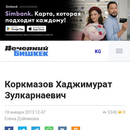
KG
Коркмазов Хаджимурат
Зулкарнаевич
18 января 2013 12:47
5343
0
Елена Дойникова