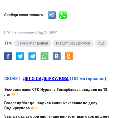
Сообщи свою новость:
URL: https://www.vb.kg/213550
Теги:
Замир Молдошев
,
Медет Садыркулов
,
суд
СЮЖЕТ:
ДЕЛО САДЫРКУЛОВА
(102 материалов)
Экс-замглавы СГО Нурлана Темирбаева посадили на 13
лет
3
Генералу Молдошеву изменили наказание по делу
Садыркулова
4
Завтра суд второй инстанции вынесет приговор по делу