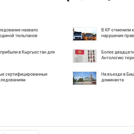
едование назвало
В КР отменили 
одиной тюльпанов
нарушение прав
 прибыли в Кыргызстан для
Более двадцати
Антологию тюрк
вые сертифицированные
На въезде в Би
следованиям
доминанта