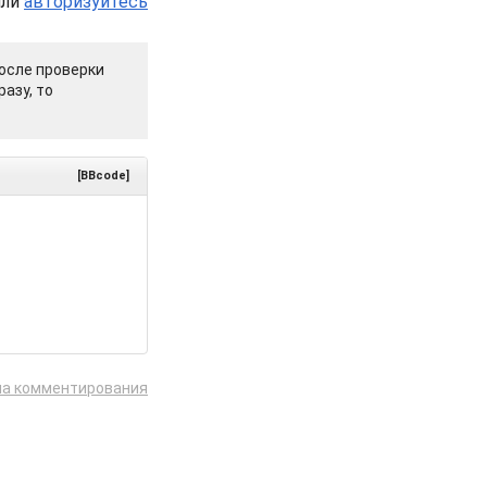
или
авторизуйтесь
осле проверки
азу, то
[BBcode]
ла комментирования