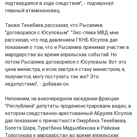
подтвердился в ходе следствия", - подчеркнул
главный атамекеновец.
Также Текебаев рассказал, что Рысалиев
"договорился с Юсуповым". "Экс-глава МВД мне
рассказал, что под давлением ГКНБ Юсупов дал
показания о том, что и Рысалиев принимал участие в
мародерстве во время апрельских событий. Но
потом Рысалиев договорился с Юсуповым. Вот это
цена министра, и если завтра я стану министром, я,
получается, могу поступать так же? Это
недопустимо", - добавил он.
Напомним, на внеочередном заседании фракции
"Республика" депутаты продемонстрировали видео, в
котором следственно-арестованный Абдулла Юсупов
дал показания о причастности Омурбека Текебаева,
Болота Шера, Туратбека Мадылбекова и Райкана
Тологонова к мародерству во время апрельских