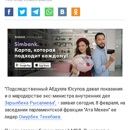
"Подследственный Абдулла Юсупов давал показания
и о мародерстве экс-министра внутренних дел
Зарылбека Рысалиева",
- заявил сегодня, 8 февраля, на
заседании парламентской фракции "Ата Мекен" ее
лидер
Омурбек Текебаев.