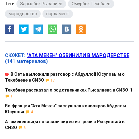
Теги:
Зарылбек Рысалиев
,
Омурбек Текебаев
,
мародерство
,
парламент
СЮЖЕТ:
"АТА МЕКЕН" ОБВИНИЛИ В МАРОДЕРСТВЕ
(141 материалов)
В Сеть выложили разговор с Абдуллой Юсуповым о
Текебаеве в СИЗО
17
Текебаев рассказал о родственниках Рысалиева в СИЗО-1
1
Во фракции "Ата Мекен" заслушали конвоиров Абдуллы
Юсупова
4
Атамекеновцы показали видео встречи с Рыкуновой в
СИЗО
6