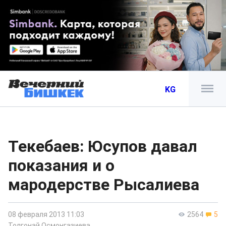
KG
Текебаев: Юсупов давал
показания и о
мародерстве Рысалиева
08 февраля 2013 11:03
2564
5
Толгонай Осмонгазиева