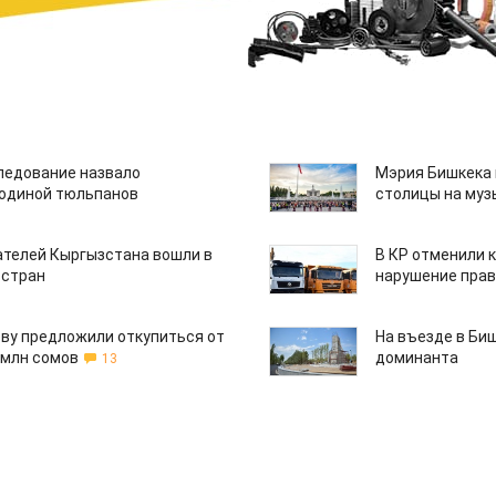
едование назвало
Мэрия Бишкека 
одиной тюльпанов
столицы на муз
ателей Кыргызстана вошли в
В КР отменили 
 стран
нарушение прав
ву предложили откупиться от
На въезде в Би
 млн сомов
доминанта
13