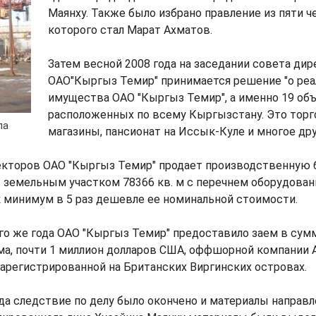
Маянху. Также было избрано правление из пяти че
которого стал Марат Ахматов.
Затем весной 2008 года на заседании совета ди
ОАО"Кыргыз Темир" принимается решение "о реа
имущества ОАО "Кыргыз Темир", а именно 19 объ
расположенных по всему Кыргызстану. Это тор
ла
магазины, пансионат на Иссык-Куле и многое дру
кторов ОАО "Кыргыз Темир" продает производственную ба
с земельным участком 78366 кв. м с перечнем оборудован
к минимум в 5 раз дешевле ее номинальной стоимости.
о же года ОАО "Кыргыз Темир" предоставило заем в сум
ма, почти 1 миллион долларов США, оффшорной компании A
d, зарегистрированной на Британских Виргинских островах.
ода следствие по делу было окончено и материалы направле