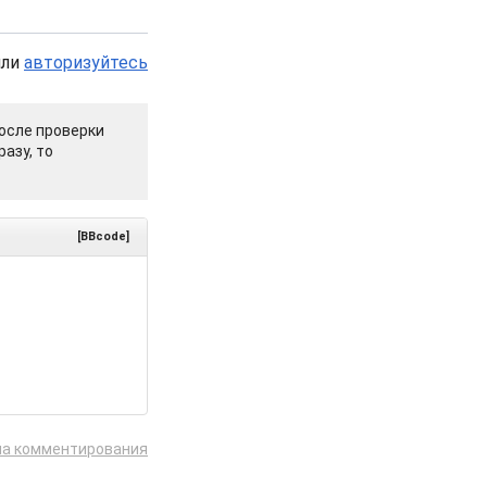
или
авторизуйтесь
осле проверки
азу, то
[BBcode]
ла комментирования