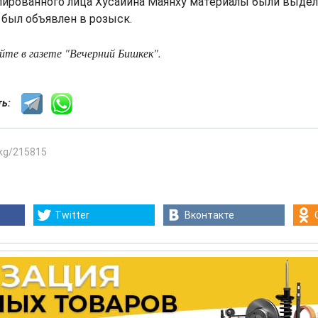
ированного лица Хусайина Маянху материалы были выдел
 был объявлен в розыск.
те в газете "Вечерний Бишкек".
сть:
.kg/215815
Twitter
Вконтакте