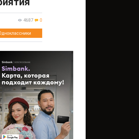
риятия
4687
0
Одноклассники