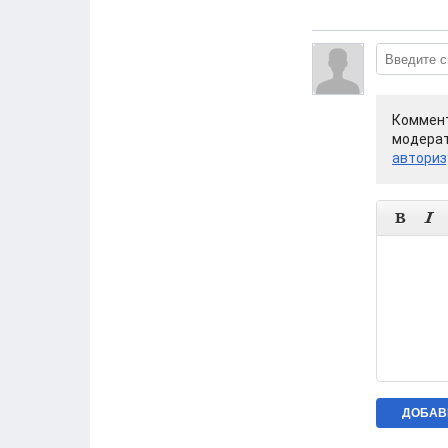
Коммент
модерат
авториз

