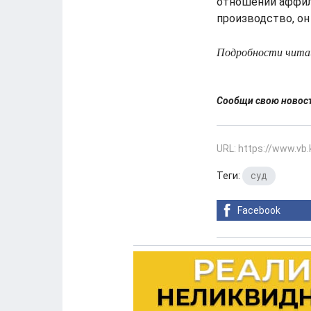
отношении аффил
производство, он
Подробности читай
Сообщи свою ново
URL: https://www.vb
Теги:
суд
Facebook