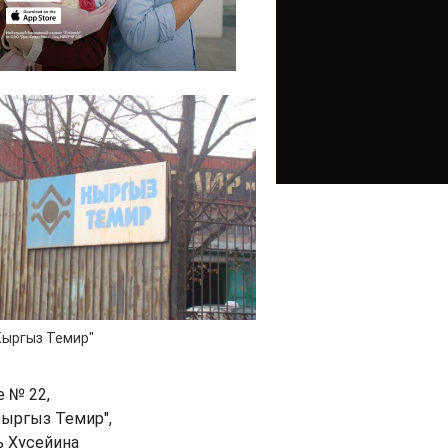
Кыргыз Темир"
е № 22,
Кыргыз Темир",
ь Хусейина