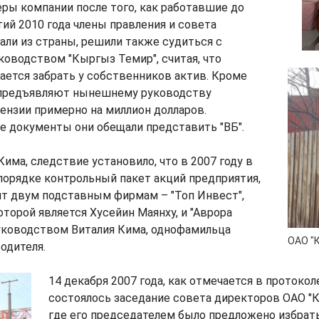
ры компании после того, как работавшие до
ий 2010 года члены правления и совета
ли из страны, решили также судиться с
оводством "Кыргыз Темир", считая, что
ется забрать у собственников актив. Кроме
 предъявляют нынешнему руководству
ензии примерно на миллион долларов.
 документы они обещали представить "ВБ".
Кима, следствие установило, что в 2007 году в
порядке контрольный пакет акций предприятия,
ит двум подставным фирмам – "Топ Инвест",
торой является Хусейин Маянху, и "Аврора
руководством Виталия Кима, однофамильца
ОАО "
одителя.
14 декабря 2007 года, как отмечается в протокол
состоялось заседание совета директоров ОАО "
где его председателем было предложено избрат