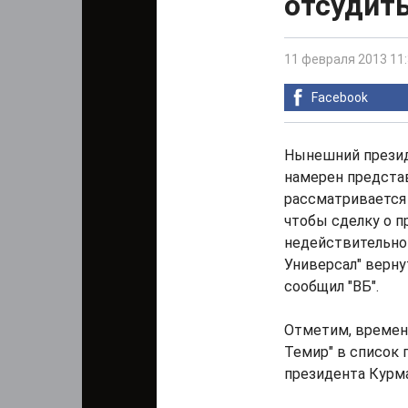
отсудит
11 февраля 2013 11
Facebook
Нынешний презид
намерен предста
рассматривается
чтобы сделку о 
недействительной
Универсал" верну
сообщил "ВБ".
Отметим, времен
Темир" в список 
президента Курм