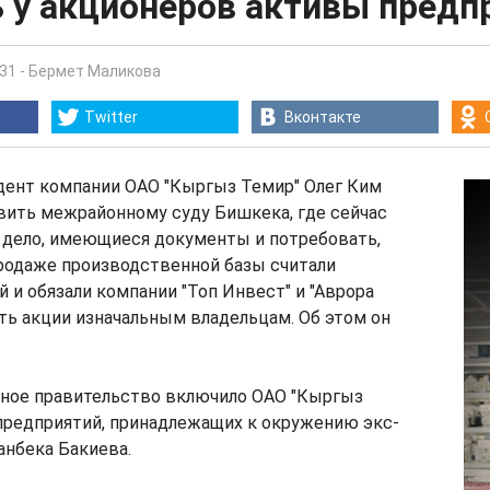
ь у акционеров активы предп
:31
-
Бермет Маликова
Twitter
Вконтакте
ент компании ОАО "Кыргыз Темир" Олег Ким
вить межрайонному суду Бишкека, где сейчас
 дело, имеющиеся документы и потребовать,
продаже производственной базы считали
 и обязали компании "Топ Инвест" и "Аврора
ть акции изначальным владельцам. Об этом он
ное правительство включило ОАО "Кыргыз
предприятий, принадлежащих к окружению экс-
анбека Бакиева.