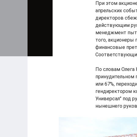
При этом акционе
апрельских событ
директоров сбежа
действующим рук
менеджмент пыта
того, акционеры
финансовые прет
Соответствующие
По словам Олега 
принудительном 
или 67%, переход
гендиректором ко
Универсал" под 
нынешнего руков