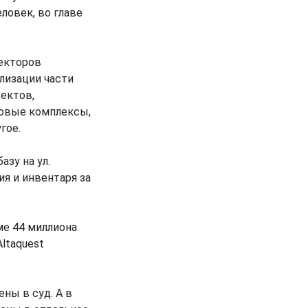
ловек, во главе
ректоров
лизации части
ектов,
говые комплексы,
гое.
зу на ул.
ия и инвентаря за
ме 44 миллиона
ltaquest
ны в суд. А в