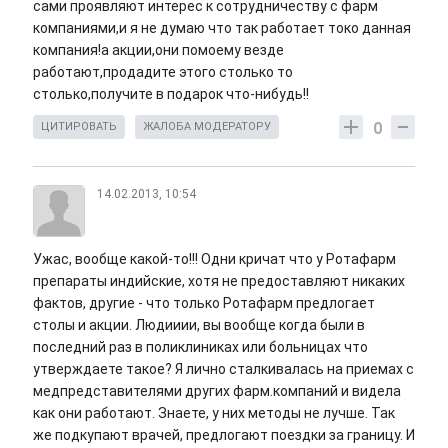
сами проявляют интерес к сотрудничеству с фарм
компаниями,и я не думаю что так работает токо данная
компания!а акции,они помоему везде
работают,продадите этого столько то
столько,получите в подарок что-нибудь!!
0
ЦИТИРОВАТЬ
ЖАЛОБА МОДЕРАТОРУ
14.02.2013, 10:54
Ужас, вообще какой-то!!! Одни кричат что у Ротафарм
препараты индийские, хотя не предоставляют никаких
фактов, другие - что только Ротафарм предлогает
столы и акции. Людииии, вы вообще когда были в
последний раз в поликлиниках или больницах что
утверждаете такое? Я лично сталкивалась на приемах с
медпредставителями других фарм.компаний и видела
как они работают. Знаете, у них методы не лучше. Так
же подкупают врачей, предлогают поездки за границу. И