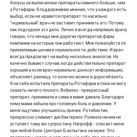
бонусы за выписанные препараты намного больше, чем
у Ротафарм. Я поддерживаю мнение, что у каждого есть
выбор, если не нравится препарат то насильно
"нормальный" врач не заставит принимать его. Потому
как подсудное это дело. Лично я всегда напрямую врачу
говорю, что ненадо мне дорогих препаратов фарм.
компании на которые они работают. Мне пожалуйста по
приемлемым ценам и нормальное по действию. И врач
всегда предлагает на выбор несколько аналогов. Но
конечно бывают случаи, когда действительно препарат
хороший и если врач нормально доносит информацию,
объясняет разницу, то конечно можно и дорогой взять.
Я на себе испытала препараты Ротафарм и пока не могу
сказать ничего плохого. Вобилон - прекрассный
препарат, принимала и сама и маме давала. Благодаря
нему мама забыла про головную боль и давление. У
меня ощутимо улучшилось зрение. Ротабиотик,
прекрассно снимает дисбактериоз. Ролиноз ничем не
уступает тому же супростину. Напрофф - спасает меня
при любой боли. Централ-Б испытано на муже. Это