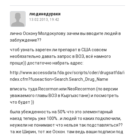
людинедураки
13.02.2013, 19:42
лично Оскону Молдокулову. зачем вы вводите людей в
заблуждение??
чтоб узнать зареген ли препарат в США совсем
необязательно давать запрос в ВОЗ, всё намного
проще)) достаточно набрать адрес:
http://www.accessdata.fda.gov/scripts/cder/drugsatfda/i
ndex.cfm?fuseaction=Search.Search_Drug_Name
вписать туда Recormon или NeoRecormon (по версии
уважаемого главы ВОЗ в Кыргызстане) и посмотреть
что будет ))
была убежденность на 50% что это элементарный
наезд теперь уже 100%...и людей то каких подключили,
неужели не понимают что нельзя так подставляться??
та же Ширин, тот же Оскон. там ведь ваши подписи под