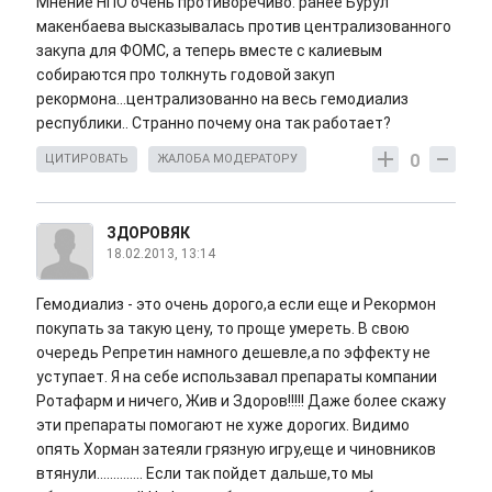
Мнение НПО очень противоречиво: ранее Бурул
макенбаева высказывалась против централизованного
закупа для ФОМС, а теперь вместе с калиевым
собираются про толкнуть годовой закуп
рекормона...централизованно на весь гемодиализ
республики.. Странно почему она так работает?
0
ЦИТИРОВАТЬ
ЖАЛОБА МОДЕРАТОРУ
ЗДОРОВЯК
18.02.2013, 13:14
Гемодиализ - это очень дорого,а если еще и Рекормон
покупать за такую цену, то проще умереть. В свою
очередь Репретин намного дешевле,а по эффекту не
уступает. Я на себе использавал препараты компании
Ротафарм и ничего, Жив и Здоров!!!!! Даже более скажу
эти препараты помогают не хуже дорогих. Видимо
опять Хорман затеяли грязную игру,еще и чиновников
втянули.............. Если так пойдет дальше,то мы