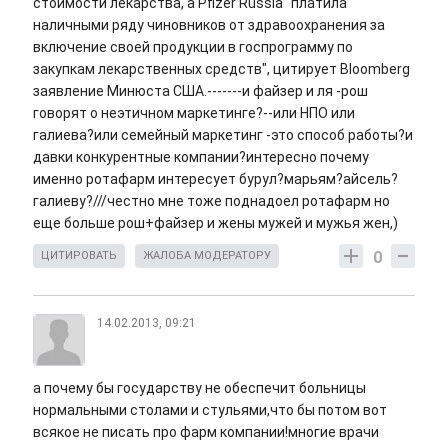
стоимости лекарства, а Pfizer Russia "платила
наличными ряду чиновников от здравоохранения за
включение своей продукции в госпрограмму по
закупкам лекарственных средств", цитирует Bloomberg
заявление Минюста США.-------и файзер и ля -рош
говорят о неэтичном маркетинге?--или НПО или
галиева?или семейный маркетинг -это способ работы?и
давки конкурентные компании?интересно почему
именно ротафарм интересует бурул?марьям?айсель?
галиеву?///честно мне тоже поднадоел ротафарм но
еще больше рош+файзер и жены мужей и мужья жен,)
0
ЦИТИРОВАТЬ
ЖАЛОБА МОДЕРАТОРУ
14.02.2013, 09:21
а почему бы государству не обеспечит больницы
нормальными столами и стульями,что бы потом вот
всякое не писать про фарм компании!многие врачи