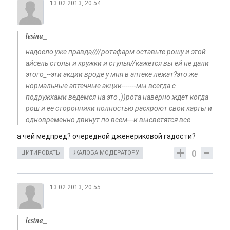
13.02.2013, 20:54
lesina_
надоело уже правда////ротафарм оставьте рошу и этой
айсель столы и кружки и стулья//кажется вы ей не дали
этого_--эти акции вроде у мня в аптеке лежат?это же
нормальные аптечные акции-------мы всегда с
подружками ведемся на это ,))рота наверно ждет когда
рош и ее сторонники полностью раскроют свои карты и
одновременно двинут по всем---и высветятся все
а чей медпред? очередной дженериковой гадости?
0
ЦИТИРОВАТЬ
ЖАЛОБА МОДЕРАТОРУ
13.02.2013, 20:55
lesina_