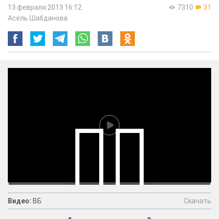
13 февраля 2013 16:12
7310
31
Асель Шабданова
Скачать
Видео:
ВБ
Видео:
ВБ
Скачать