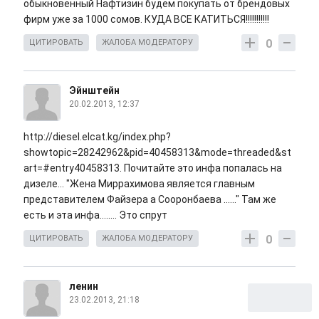
обыкновенный Нафтизин будем покупать от брендовых
фирм уже за 1000 сомов. КУДА ВСЕ КАТИТЬСЯ!!!!!!!!!!!
0
ЦИТИРОВАТЬ
ЖАЛОБА МОДЕРАТОРУ
Эйнштейн
20.02.2013, 12:37
http://diesel.elcat.kg/index.php?
showtopic=28242962&pid=40458313&mode=threaded&st
art=#entry40458313. Почитайте это инфа попалась на
дизеле... "Жена Миррахимова является главным
представителем Файзера а Сооронбаева ......" Там же
есть и эта инфа........ Это спрут
0
ЦИТИРОВАТЬ
ЖАЛОБА МОДЕРАТОРУ
ленин
23.02.2013, 21:18