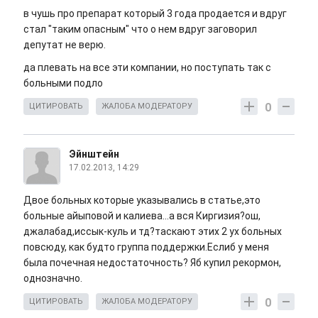
в чушь про препарат который 3 года продается и вдруг
стал "таким опасным" что о нем вдруг заговорил
депутат не верю.
да плевать на все эти компании, но поступать так с
больными подло
0
ЦИТИРОВАТЬ
ЖАЛОБА МОДЕРАТОРУ
Эйнштейн
17.02.2013, 14:29
Двое больных которые указывались в статье,это
больные айыповой и калиева...а вся Киргизия?ош,
джалабад,иссык-куль и тд?таскают этих 2 ух больных
повсюду, как будто группа поддержки.Еслиб у меня
была почечная недостаточность? Яб купил рекормон,
однозначно.
0
ЦИТИРОВАТЬ
ЖАЛОБА МОДЕРАТОРУ