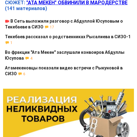
СЮЖЕТ:
"АТА МЕКЕН" ОБВИНИЛИ В МАРОДЕРСТВЕ
(141 материалов)
В Сеть выложили разговор с Абдуллой Юсуповым о
Текебаеве в СИЗО
17
Текебаев рассказал о родственниках Рысалиева в СИЗО-1
1
Во фракции "Ата Мекен" заслушали конвоиров Абдуллы
Юсупова
4
Атамекеновцы показали видео встречи с Рыкуновой в
СИЗО
6