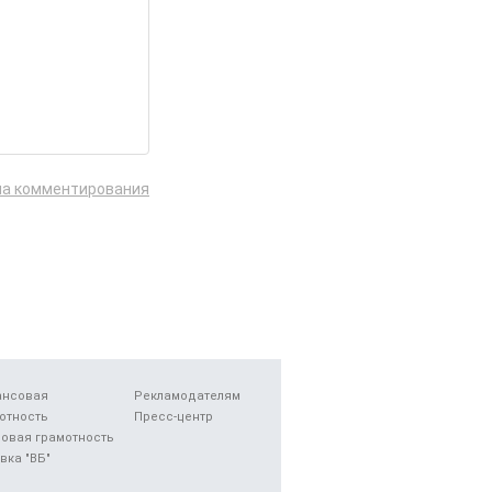
ла комментирования
ансовая
Рекламодателям
отность
Пресс-центр
овая грамотность
вка "ВБ"