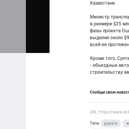
Казахстане.
Министр транспо
в размере $35 мл
фазы проекта Ош 
выделил около $9
всей ее протяжен
Кроме того, Султ
- объездные авто
строительству ав
Сообщи свою ново
URL: https://www.vb
Теги:
дороги
,
ж