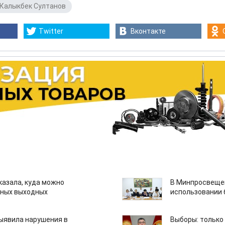
Калыкбек Султанов
Twitter
Вконтакте
казала, куда можно
В Минпросвещен
нных выходных
использовании
ыявила нарушения в
Выборы: только