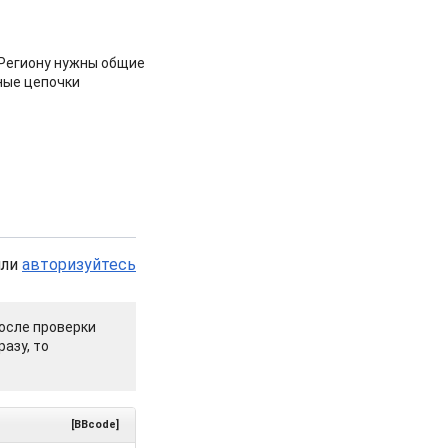
 Региону нужны общие
ные цепочки
или
авторизуйтесь
осле проверки
азу, то
[BBcode]