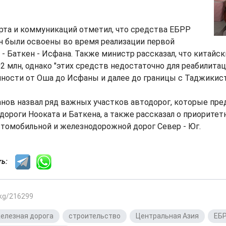
рта и коммуникаций отметил, что средства ЕБРР
н были освоены во время реализации первой
- Баткен - Исфана. Также министр рассказал, что китайск
2 млн, однако "этих средств недостаточно для реабилитац
ности от Оша до Исфаны и далее до границы с Таджикист
анов назвал ряд важных участков автодорог, которые пр
дороги Нооката и Баткена, а также рассказал о приоритет
томобильной и железнодорожной дорог Север - Юг.
сть:
.kg/216299
елезная дорога
,
строительство
,
Центральная Азия
,
ЕБ