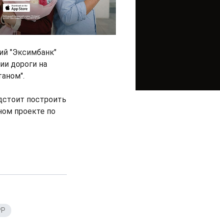
ий "Эксимбанк"
ии дороги на
аном".
едстоит построить
ном проекте по
РР
,