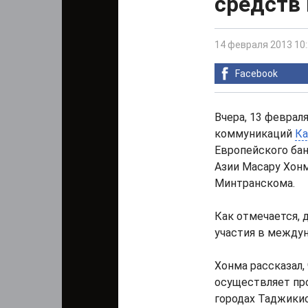
средств 
14 февраля 2013 10
Facebook
Вчера, 13 феврал
коммуникаций
Ка
Европейского бан
Азии Масару Хонм
Минтранскома.
Как отмечается, 
участия в между
Хонма рассказал,
осуществляет пр
городах Таджикис