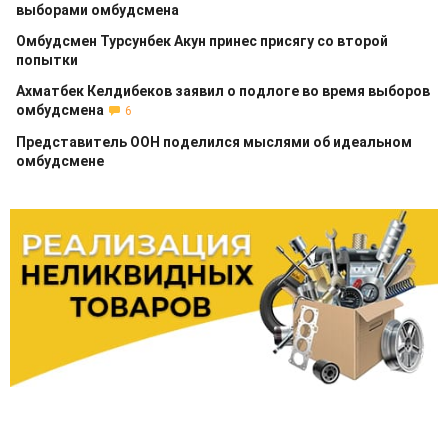
выборами омбудсмена
Омбудсмен Турсунбек Акун принес присягу со второй
попытки
Ахматбек Келдибеков заявил о подлоге во время выборов
омбудсмена
6
Представитель ООН поделился мыслями об идеальном
омбудсмене