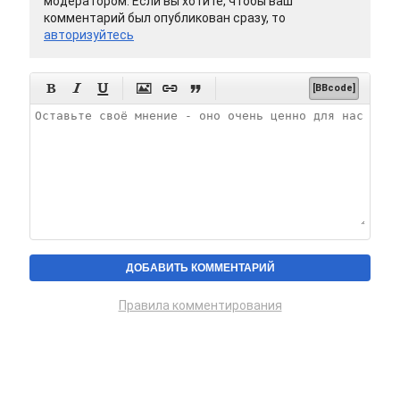
модератором. Если вы хотите, чтобы ваш
комментарий был опубликован сразу, то
авторизуйтесь






[BBcode]
Правила комментирования