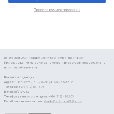
Правила комментирования
@1996-2026
ЗАО "Издательский дом "Вечерний Бишкек"
При размещении материалов на сторонних ресурсах гиперссылка на
источник обязательна.
Контакты редакции:
Адрес:
Кыргызстан, г. Бишкек, ул. Усенбаева, 2.
Телефон:
+996 (312) 88-18-09.
E-mail:
info@vb.kg
Телефон рекламного отдела:
+996 (312) 48-62-03.
E-mail рекламного отдела:
vbavto@vb.kg, vb48k@vb.kg