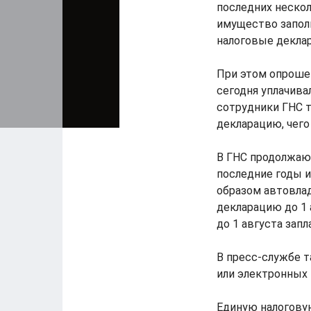
последних нескол
имущество запол
налоговые деклар
При этом опроше
сегодня уплачива
сотрудники ГНС т
декларацию, чего
В ГНС продолжают
последние годы и
образом автовла
декларацию до 1 
до 1 августа зап
В пресс-службе т
или электронных 
Единую налогову