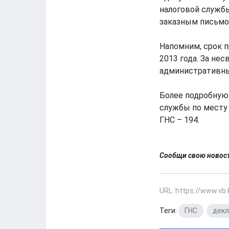
налоговой службы
заказным письмо
Напомним, срок п
2013 года. За не
административный
Более подробную
службы по месту 
ГНС – 194.
Сообщи свою ново
URL: https://www.vb
Теги:
ГНС
,
дек