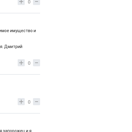
0
жимое имущество и
ая. Дмитрий
0
0
ня запорожец и я