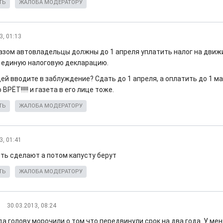
ТЬ
ЖАЛОБА МОДЕРАТОРУ
3, 01:13
азом автовладельцы должны до 1 апреля уплатить налог на дви
 единую налоговую декларацию.
ей вводите в заблуждение? Сдать до 1 апреля, а оплатить до 1 м
ВРЁТ!!!!! и газета в его лице тоже.
ТЬ
ЖАЛОБА МОДЕРАТОРУ
3, 01:41
сть сделают а потом капусту берут
ТЬ
ЖАЛОБА МОДЕРАТОРУ
30.03.2013, 08:24
а голову морочили о том что передвинули срок на два года. У ме