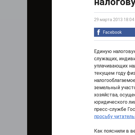
налогов
29 марта 2013 18:04
Facebook
Единую налогову
служащих, индиви
уплачивающих нал
текущем году фи
налогооблагаемо
земельный участо
хозяйства, осущ
юридического лица
пресс-службе Го
просьбу читатель
Как пояснили в 