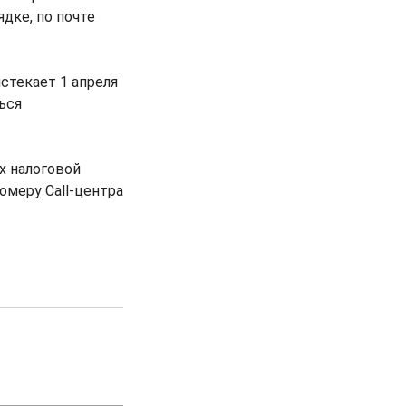
дке, по почте
стекает 1 апреля
ься
х налоговой
омеру Call-центра