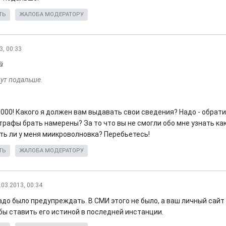
ТЬ
ЖАЛОБА МОДЕРАТОРУ
3, 00:33
й
дут подальше.
000! Какого я должен вам выдавать свои сведения? Надо - обрати
трафы брать намерены? За то что вы не смогли обо мне узнать как
сть ли у меня миикроволновка? Перебьетесь!
ТЬ
ЖАЛОБА МОДЕРАТОРУ
.03.2013, 00:34
до было предупреждать. В СМИ этого не было, а ваш личный сайт -
бы ставить его истиной в последней инстанции.