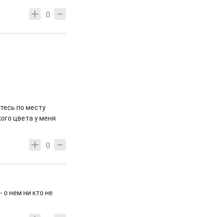
0
тесь по месту
ого цвета у меня
0
 о нем ни кто не