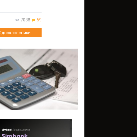
7038
59
Одноклассники