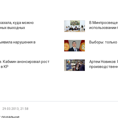
казала, куда можно
В Минпросвещен
нных выходных
использовании
ыявила нарушения в
Выборы: только
ов. Кабмин анонсировал рост
Артем Новиков:
 в КР
производствен
29.03.2013, 21:58
т подальше.