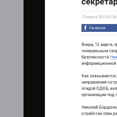
секрета
13 марта 2013 09:34
Facebook
Вчера, 12 марта,
генеральным сек
безопасности
Ни
информационной п
Как указывается,
направления сот
эгидой ОДКБ, вкл
организации под
Николай Бордюжа
отработан план р