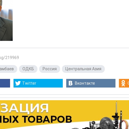
.kg/219969
тамбаев
,
ОДКБ
,
Россия
,
Центральная Азия
Twitter
Вконтакте