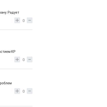
рану. Радует
0
астием КР
0
проблем
0