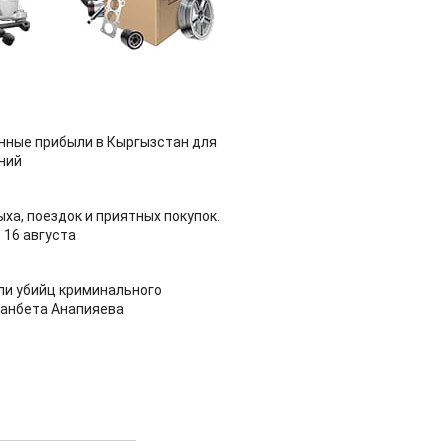
нные прибыли в Кыргызстан для
ний
ха, поездок и приятных покупок.
о 16 августа
ли убийц криминального
анбета Анапияева