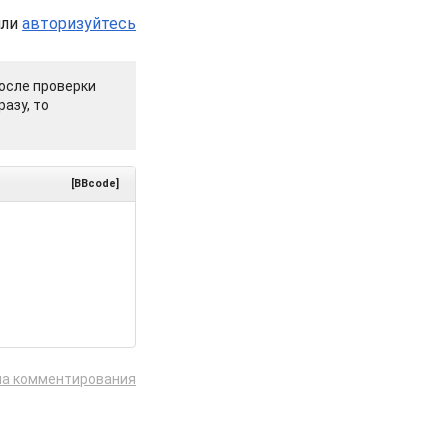
или
авторизуйтесь
осле проверки
азу, то
[BBcode]
ла комментирования