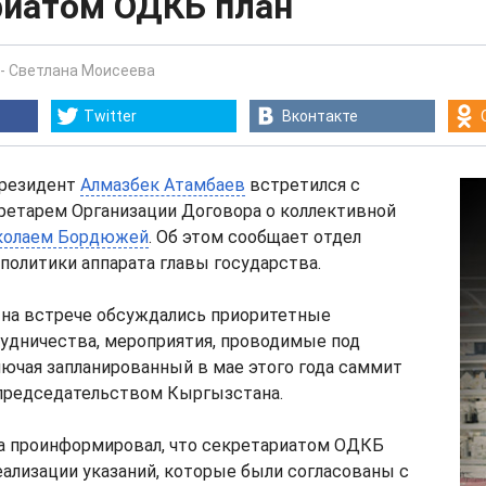
риатом ОДКБ план
-
Светлана Моисеева
Twitter
Вконтакте
 президент
Алмазбек Атамбаев
встретился с
ретарем Организации Договора о коллективной
колаем Бордюжей
. Об этом сообщает отдел
олитики аппарата главы государства.
 на встрече обсуждались приоритетные
рудничества, мероприятия, проводимые под
ючая запланированный в мае этого года саммит
 председательством Кыргызстана.
 проинформировал, что секретариатом ОДКБ
еализации указаний, которые были согласованы с