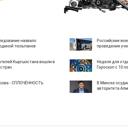
едование назвало
Российские вое
одиной тюльпанов
проведения уче
ателей Кыргызстана вошли в
Неделя для отды
 стран
Гороскоп с 10 п
арова - СПЛОЧЁННОСТЬ
В Минске осуди
авторитета Алм