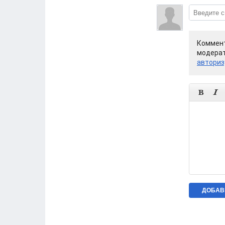
Коммент
модерат
авториз

