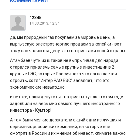
КОММЕНТАРИИ
12345
14.03.2013, 12:54
да, мы природный газ покупаем за мировые цены, а
кыргызскую электроэнергию продаем за копейки - вот
так у нас являются депутаты патриотами своей страны
Атамбаев чуть из штанов не выпрыгивал для народа
старался привлечь самые крупные инвестиции в 2
крупные ГЭС, которые Россия пока что соглашается
строить, хотя "Интер РАО ЕЭС" заявляет, что это
экономические невыгодно
и нет же, наши депутаты - патриоты тут же в этом году
задолбили на весь мир самого лучшего иностранного
инвестора - Кумтор!
А там были мелкие держатели акций одни из лучших и
серьезных российских компаний, на которые все
смотрят в России и их мнение об инвест. климате важно