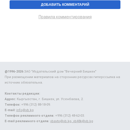
Правила комментирования
@1996-2026
ЗАО "Издательский дом "Вечерний Бишкек"
При размещении материалов на сторонних ресурсах гиперссылка на
источник обязательна.
Контакты редакции:
Адрес:
Кыргызстан, г. Бишкек, ул. Усенбаева, 2.
Телефон:
+996 (312) 88-18-09.
E-mail:
info@vb.kg
Телефон рекламного отдела:
+996 (312) 48-62-03.
E-mail рекламного отдела:
vbavto@vb.kg, vb48k@vb.kg