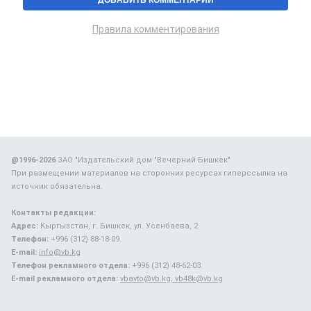
Правила комментирования
@1996-2026
ЗАО "Издательский дом "Вечерний Бишкек"
При размещении материалов на сторонних ресурсах гиперссылка на
источник обязательна.
Контакты редакции:
Адрес:
Кыргызстан, г. Бишкек, ул. Усенбаева, 2.
Телефон:
+996 (312) 88-18-09.
E-mail:
info@vb.kg
Телефон рекламного отдела:
+996 (312) 48-62-03.
E-mail рекламного отдела:
vbavto@vb.kg, vb48k@vb.kg