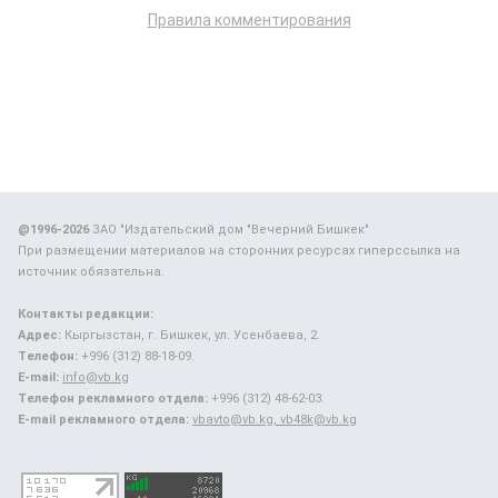
Правила комментирования
@1996-2026
ЗАО "Издательский дом "Вечерний Бишкек"
При размещении материалов на сторонних ресурсах гиперссылка на
источник обязательна.
Контакты редакции:
Адрес:
Кыргызстан, г. Бишкек, ул. Усенбаева, 2.
Телефон:
+996 (312) 88-18-09.
E-mail:
info@vb.kg
Телефон рекламного отдела:
+996 (312) 48-62-03.
E-mail рекламного отдела:
vbavto@vb.kg, vb48k@vb.kg