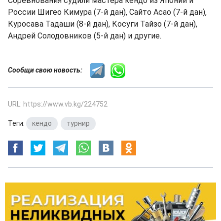
Соревнования судили мастера кендо из Японии и
России Шигео Кимура (7-й дан), Сайто Асао (7-й дан),
Куросава Тадаши (8-й дан), Косуги Тайзо (7-й дан),
Андрей Солодовников (5-й дан) и другие.
Сообщи свою новость:
URL: https://www.vb.kg/224752
Теги:
кендо
,
турнир