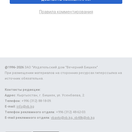
Правила комментирования
@1996-2026
ЗАО "Издательский дом "Вечерний Бишкек"
При размещении материалов на сторонних ресурсах гиперссылка на
источник обязательна.
Контакты редакции:
Адрес:
Кыргызстан, г. Бишкек, ул. Усенбаева, 2.
Телефон:
+996 (312) 88-18-09.
E-mail:
info@vb.kg
Телефон рекламного отдела:
+996 (312) 48-62-03.
E-mail рекламного отдела:
vbavto@vb.kg, vb48k@vb.kg