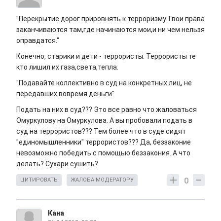
"Перекрытие дорог прировнять к терроризму.Твои права
заканчиваются там,где начинаются мои,и ни чем нельзя
оправдатся."
Конечно, старики и дети - террористы. Террористы те
кто лишил их газа,света,тепла.
"Подавайте коллективно в суд на конкретных лиц, не
передавших вовремя деньги"
Подать на них в суд??? Это все равно что жаловаться
Омуркулову на Омуркулова. А вы пробовали подать в
суд на террористов??? Тем более что в суде сидят
"единомышленники" террористов??? Да, беззаконие
невозможно победить с помощью беззакония. А что
делать? Сухари сушить?
0
ЦИТИРОВАТЬ
ЖАЛОБА МОДЕРАТОРУ
Кана