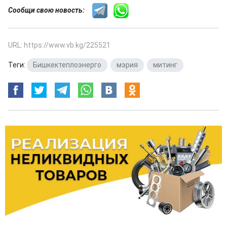
Сообщи свою новость:
URL: https://www.vb.kg/225521
Теги:
Бишкектеплоэнерго
,
мэрия
,
митинг