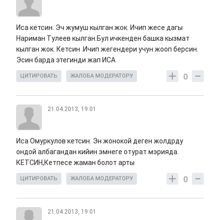
Иса кетсин. Эч жумуш кылган жок. Ичип жесе дагы
Нариман Тулеев кылган.Бул ичкенден башка кызмат
кылган жок. Кетсин .Ичип жегендери учун жооп берсин.
Эсин барда этегинди жап ИСА
0
ЦИТИРОВАТЬ
ЖАЛОБА МОДЕРАТОРУ
21.04.2013, 19:01
Иса Омуркулов кетсин. Эн жонокой деген жолдрду
ондой албагандан кийин эмнеге отурат мэрияда.
КЕТСИН,Кетпесе жаман болот арты
0
ЦИТИРОВАТЬ
ЖАЛОБА МОДЕРАТОРУ
21.04.2013, 19:01