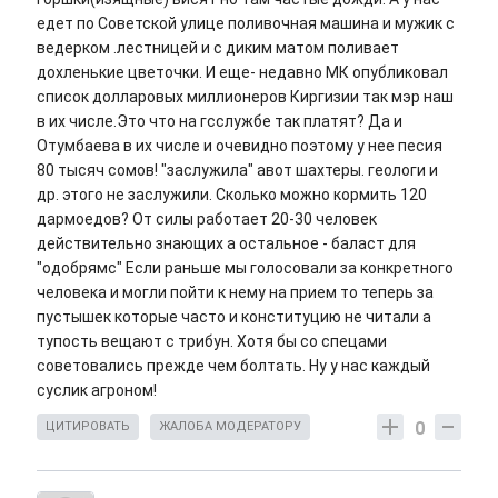
едет по Советской улице поливочная машина и мужик с
ведерком .лестницей и с диким матом поливает
дохленькие цветочки. И еще- недавно МК опубликовал
список долларовых миллионеров Киргизии так мэр наш
в их числе.Это что на гсслужбе так платят? Да и
Отумбаева в их числе и очевидно поэтому у нее песия
80 тысяч сомов! "заслужила" авот шахтеры. геологи и
др. этого не заслужили. Сколько можно кормить 120
дармоедов? От силы работает 20-30 человек
действительно знающих а остальное - баласт для
"одобрямс" Если раньше мы голосовали за конкретного
человека и могли пойти к нему на прием то теперь за
пустышек которые часто и конституцию не читали а
тупость вещают с трибун. Хотя бы со спецами
советовались прежде чем болтать. Ну у нас каждый
суслик агроном!
0
ЦИТИРОВАТЬ
ЖАЛОБА МОДЕРАТОРУ