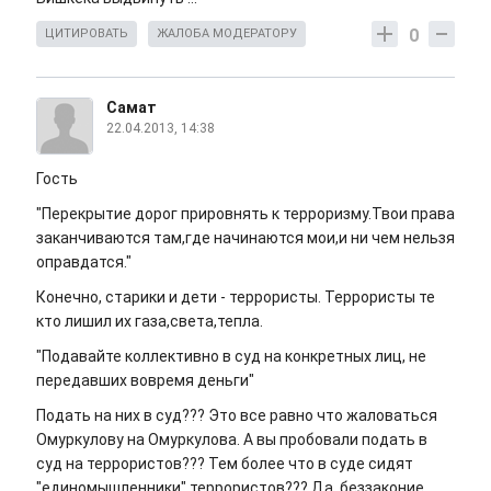
0
ЦИТИРОВАТЬ
ЖАЛОБА МОДЕРАТОРУ
Самат
22.04.2013, 14:38
Гость
"Перекрытие дорог прировнять к терроризму.Твои права
заканчиваются там,где начинаются мои,и ни чем нельзя
оправдатся."
Конечно, старики и дети - террористы. Террористы те
кто лишил их газа,света,тепла.
"Подавайте коллективно в суд на конкретных лиц, не
передавших вовремя деньги"
Подать на них в суд??? Это все равно что жаловаться
Омуркулову на Омуркулова. А вы пробовали подать в
суд на террористов??? Тем более что в суде сидят
"единомышленники" террористов??? Да, беззаконие