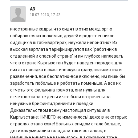
A3
15.07.2013, 17:42
иностранные кадры, что сидят в этих межд.орг-х
набираются из знакомых, друзей и родственников
сидящих в штаб-квартирах, неужели непонятно? Их
высокая зарплата тарифицируется как "работник в
отдаленной и опасной стране" и им глубоко наплевать
что в стране Кыргызстан будет наведен порядок, для
них это поездка в экзотическую страну, знакомства и
развлечения, все бесплатно-все включено, им лишь бы
заработать побольше и работать поменьше. А все их
отчеты это филькина грамота, они нужны для
отчетности за те деньги что были потрачены на
ненужные брифинги,тренинги и поездки.
Доказательством всему настоящая ситуация в
Кыргызстане: НИЧЕГО не изменилось! даже в некоторых
отраслях стало хуже! Больных спидом стало больше,
дети как умирали и голодали так и осталось, в
медицине ничего не изменилось, в экономике тоже,