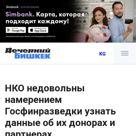
KG
НКО недовольны
намерением
Госфинразведки узнать
данные об их донорах и
партнерах