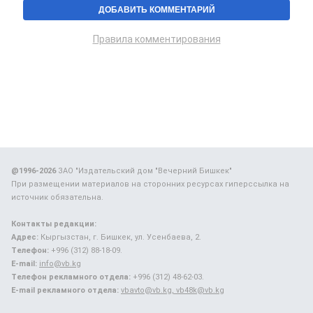
Правила комментирования
@1996-2026
ЗАО "Издательский дом "Вечерний Бишкек"
При размещении материалов на сторонних ресурсах гиперссылка на
источник обязательна.
Контакты редакции:
Адрес:
Кыргызстан, г. Бишкек, ул. Усенбаева, 2.
Телефон:
+996 (312) 88-18-09.
E-mail:
info@vb.kg
Телефон рекламного отдела:
+996 (312) 48-62-03.
E-mail рекламного отдела:
vbavto@vb.kg, vb48k@vb.kg