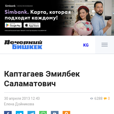
KG
Каптагаев Эмилбек
Саламатович
30 апреля 2013 12:43
6288
0
Елена Дойникова