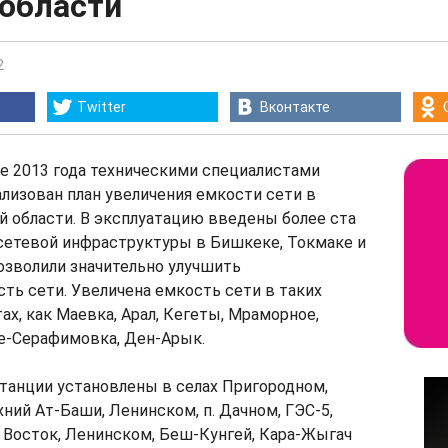
 области
2
Twitter
Вконтакте
е 2013 года техническими специалистами
лизован план увеличения емкости сети в
й области. В эксплуатацию введены более ста
сетевой инфраструктуры в Бишкеке, Токмаке и
озволили значительно улучшить
ть сети. Увеличена емкость сети в таких
ах, как Маевка, Арал, Кегеты, Мраморное,
е-Серафимовка, Ден-Арык.
танции установлены в селах Пригородном,
хний Ат-Баши, Ленинском, п. Дачном, ГЭС-5,
 Восток, Ленинском, Беш-Кунгей, Кара-Жыгач