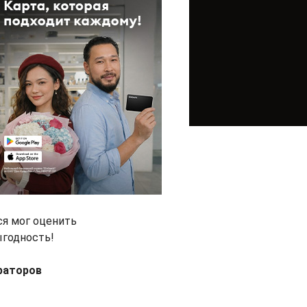
я мог оценить
ыгодность!
ераторов