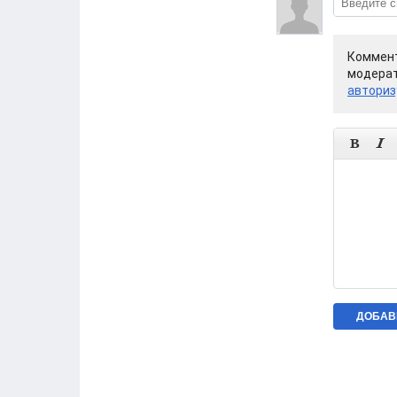
Коммент
модерат
авториз

