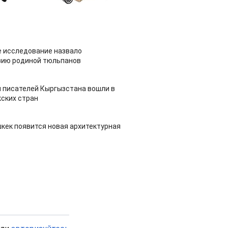
 исследование назвало
зию родиной тюльпанов
 писателей Кыргызстана вошли в
ских стран
шкек появится новая архитектурная