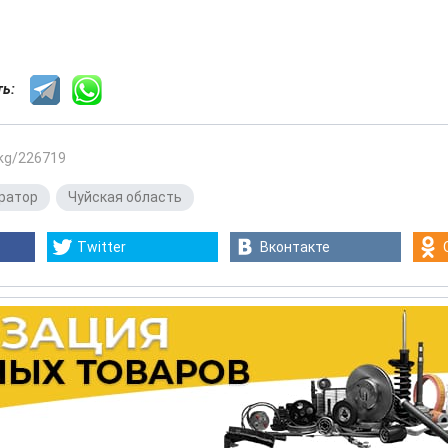
сть:
.kg/226719
ратор
,
Чуйская область
Twitter
Вконтакте