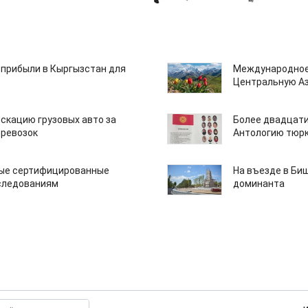
 прибыли в Кыргызстан для
Международное
Центральную А
скацию грузовых авто за
Более двадцати
еревозок
Антологию тюрк
вые сертифицированные
На въезде в Би
следованиям
доминанта