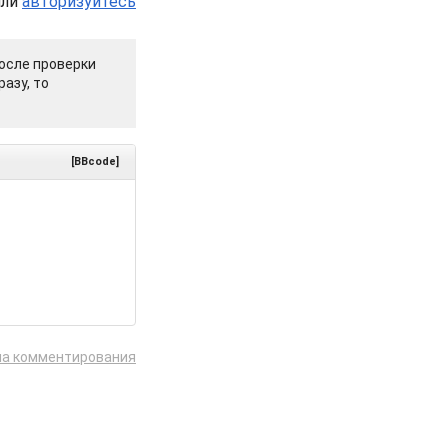
или
авторизуйтесь
осле проверки
азу, то
[BBcode]
ла комментирования