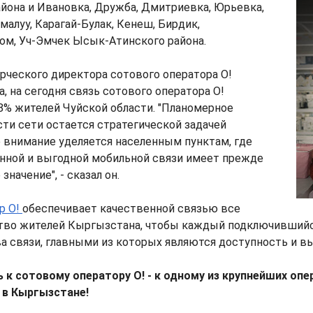
йона и Ивановка, Дружба, Дмитриевка, Юрьевка,
малуу, Карагай-Булак, Кенеш, Бирдик,
ом, Уч-Эмчек Ысык-Атинского района.
рческого директора сотового оператора О!
, на сегодня связь сотового оператора O!
8% жителей Чуйской области. "Планомерное
ти сети остается стратегической задачей
 внимание уделяется населенным пунктам, где
енной и выгодной мобильной связи имеет прежде
значение", - сказал он.
р O!
обеспечивает качественной связью все
тво жителей Кыргызстана, чтобы каждый подключившийс
 связи, главными из которых являются доступность и в
 к сотовому оператору O! - к одному из крупнейших оп
 в Кыргызстане!