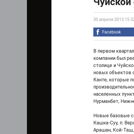
Чуйской
30 апреля 2013 15:3
Facebook
В первом квартал
компании был реа
столице и Чуйско
новых объектов 
Канте, которые п
производительнос
населенных пункт
Нурманбет, Нижн
Новые базовые с
Кашка-Суу, п. Вер
Арашан, Кой-Таш,