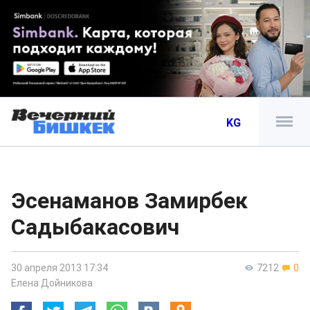
KG
Эсенаманов Замирбек
Садыбакасович
30 апреля 2013 17:34
7212
0
Елена Дойникова