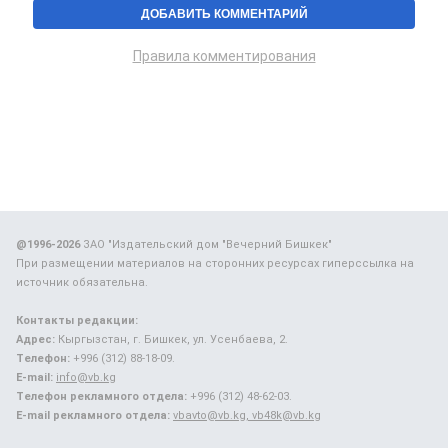
Правила комментирования
@1996-2026
ЗАО "Издательский дом "Вечерний Бишкек"
При размещении материалов на сторонних ресурсах гиперссылка на
источник обязательна.
Контакты редакции:
Адрес:
Кыргызстан, г. Бишкек, ул. Усенбаева, 2.
Телефон:
+996 (312) 88-18-09.
E-mail:
info@vb.kg
Телефон рекламного отдела:
+996 (312) 48-62-03.
E-mail рекламного отдела:
vbavto@vb.kg, vb48k@vb.kg