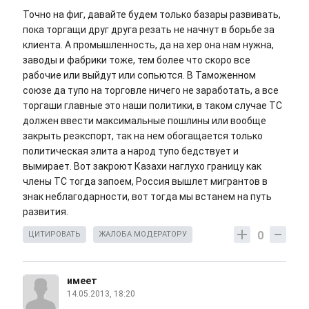
Точно на фиг, давайте будем только базары развивать,
пока торгащи друг друга резать не начнут в борьбе за
клиента. А промышленность, да на хер она нам нужна,
заводы и фабрики тоже, тем более что скоро все
рабочие или выйдут или сопьются. В Таможенном
союзе да тупо на торговле ничего не заработать, а все
торгаши главные это наши политики, в таком случае ТС
должен ввести максимальные пошлины или вообще
закрыть реэкспорт, так на нем обогащается только
политическая элита а народ тупо бедствует и
вымирает. Вот закроют Казахи наглухо границу как
члены ТС тогда запоем, Россия вышлет мигрантов в
знак неблагодарности, вот тогда мы встанем на путь
развития.
0
ЦИТИРОВАТЬ
ЖАЛОБА МОДЕРАТОРУ
имеет
14.05.2013, 18:20