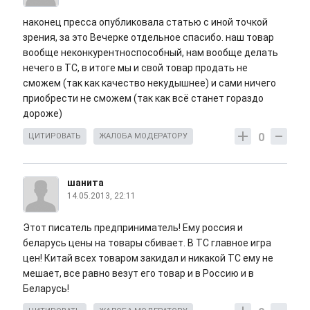
наконец пресса опубликовала статью с иной точкой
зрения, за это Вечерке отдельное спасибо. наш товар
вообще неконкурентноспособный, нам вообще делать
нечего в ТС, в итоге мы и свой товар продать не
сможем (так как качество некудышнее) и сами ничего
приобрести не сможем (так как всё станет гораздо
дороже)
0
ЦИТИРОВАТЬ
ЖАЛОБА МОДЕРАТОРУ
шанита
14.05.2013, 22:11
Этот писатель предприниматель! Ему россия и
беларусь цены на товары сбивает. В ТС главное игра
цен! Китай всех товаром закидал и никакой ТС ему не
мешает, все равно везут его товар и в Россию и в
Беларусь!