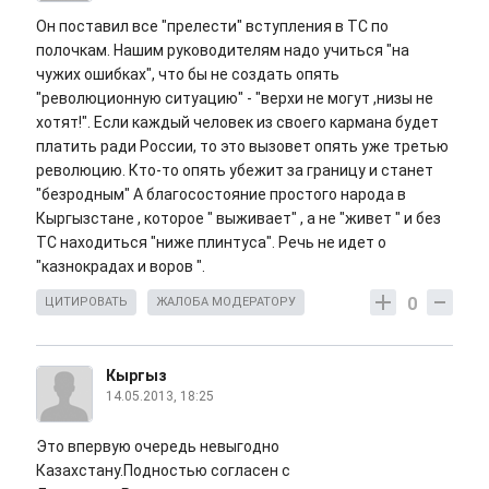
Он поставил все "прелести" вступления в ТС по
полочкам. Нашим руководителям надо учиться "на
чужих ошибках", что бы не создать опять
"революционную ситуацию" - "верхи не могут ,низы не
хотят!". Если каждый человек из своего кармана будет
платить ради России, то это вызовет опять уже третью
революцию. Кто-то опять убежит за границу и станет
"безродным" А благосостояние простого народа в
Кыргызстане , которое " выживает" , а не "живет " и без
ТС находиться "ниже плинтуса". Речь не идет о
"казнокрадах и воров ".
0
ЦИТИРОВАТЬ
ЖАЛОБА МОДЕРАТОРУ
Кыргыз
14.05.2013, 18:25
Это впервую очередь невыгодно
Казахстану.Подностью согласен с