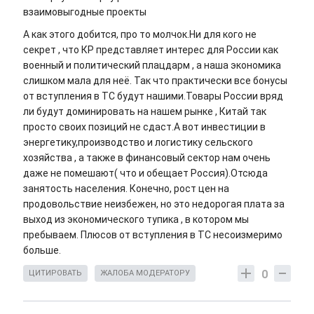
взаимовыгодные проекты
А как этого добится, про то молчок.Ни для кого не
секрет , что КР представляет интерес для России как
военный и политический плацдарм , а наша экономика
слишком мала для неё. Так что практически все бонусы
от вступления в ТС будут нашими.Товары России вряд
ли будут доминировать на нашем рынке , Китай так
просто своих позиций не сдаст.А вот инвестиции в
энергетику,производство и логистику сельского
хозяйства , а также в финансовый сектор нам очень
даже не помешают( что и обещает Россия).Отсюда
занятость населения. Конечно, рост цен на
продовольствие неизбежен, но это недорогая плата за
выход из экономического тупика , в котором мы
пребываем. Плюсов от вступления в ТС несоизмеримо
больше.
0
ЦИТИРОВАТЬ
ЖАЛОБА МОДЕРАТОРУ