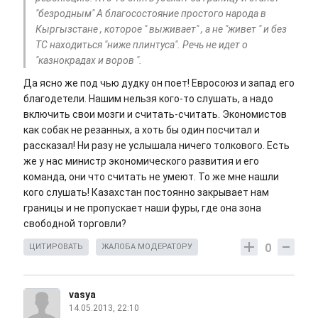
"безродным" А благосостояние простого народа в
Кыргызстане , которое " выживает" , а не "живет " и без
ТС находиться "ниже плинтуса". Речь не идет о
"казнокрадах и воров ".
Да ясно же под чью дудку он поет! Евросоюз и запад его
благодетели. Нашим нельзя кого-то слушать, а надо
включить свои мозги и считать-считать. Экономистов
как собак не резанных, а хоть бы один посчитал и
рассказал! Ни разу не услышала ничего толкового. Есть
же у нас министр экономического развития и его
команда, они что считать не умеют. То же мне нашли
кого слушать! Казахстан постоянно закрывает нам
границы и не пропускает наши фуры, где она зона
свободной торговли?
0
ЦИТИРОВАТЬ
ЖАЛОБА МОДЕРАТОРУ
vasya
14.05.2013, 22:10