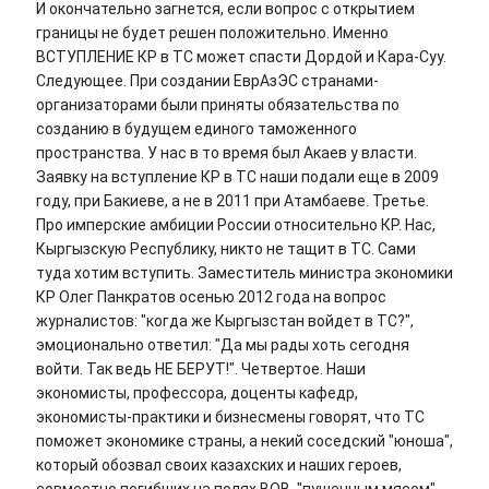
И окончательно загнется, если вопрос с открытием
границы не будет решен положительно. Именно
ВСТУПЛЕНИЕ КР в ТС может спасти Дордой и Кара-Суу.
Следующее. При создании ЕврАзЭС странами-
организаторами были приняты обязательства по
созданию в будущем единого таможенного
пространства. У нас в то время был Акаев у власти.
Заявку на вступление КР в ТС наши подали еще в 2009
году, при Бакиеве, а не в 2011 при Атамбаеве. Третье.
Про имперские амбиции России относительно КР. Нас,
Кыргызскую Республику, никто не тащит в ТС. Сами
туда хотим вступить. Заместитель министра экономики
КР Олег Панкратов осенью 2012 года на вопрос
журналистов: "когда же Кыргызстан войдет в ТС?",
эмоционально ответил: "Да мы рады хоть сегодня
войти. Так ведь НЕ БЕРУТ!". Четвертое. Наши
экономисты, профессора, доценты кафедр,
экономисты-практики и бизнесмены говорят, что ТС
поможет экономике страны, а некий соседский "юноша",
который обозвал своих казахских и наших героев,