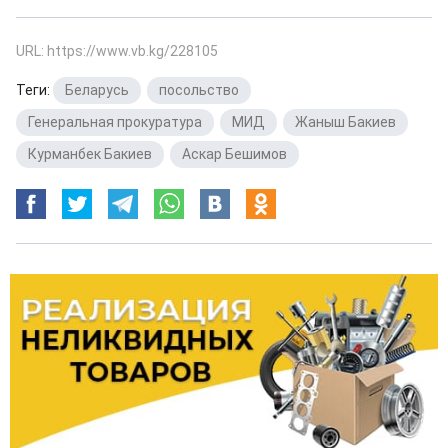
URL: https://www.vb.kg/228105
Теги:
Беларусь
,
посольство
,
Генеральная прокуратура
,
МИД
,
Жаныш Бакиев
,
Курманбек Бакиев
,
Аскар Бешимов