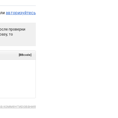
или
авторизуйтесь
осле проверки
азу, то
[BBcode]
ла комментирования