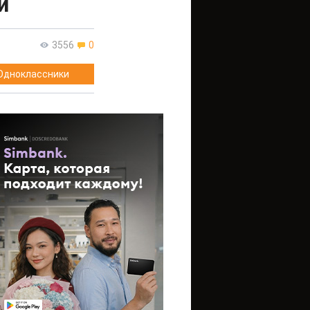
и
3556
0
Одноклассники