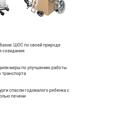
азов: ШОС по своей природе
я созидания
дили меры по улучшению работы
 транспорта
урги спасли годовалого ребенка с
холью печени