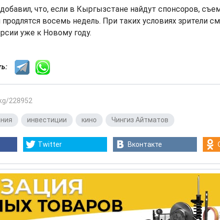
добавил, что, если в Кыргызстане найдут спонсоров, съе
и продлятся восемь недель. При таких условиях зрители с
рсии уже к Новому году.
сть:
.kg/228952
ания
,
инвестиции
,
кино
,
Чингиз Айтматов
Twitter
Вконтакте