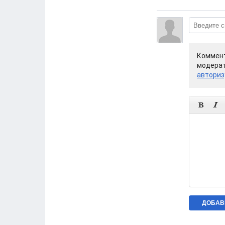
Коммент
модерат
авториз

