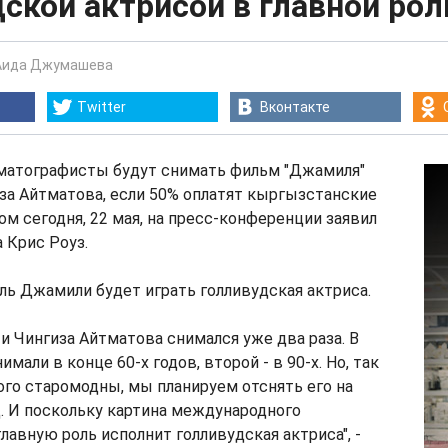
ской актрисой в главной рол
Аида Джумашева
Twitter
Вконтакте
матографисты будут снимать фильм "Джамиля"
за Айтматова, если 50% оплатят кыргызстанские
ом сегодня, 22 мая, на пресс-конференции заявил
 Крис Роуз.
оль Джамили будет играть голливудская актриса.
и Чингиза Айтматова снимался уже два раза. В
имали в конце 60-х годов, второй - в 90-х. Но, так
ого старомодны, мы планируем отснять его на
. И поскольку картина международного
главную роль исполнит голливудская актриса", -