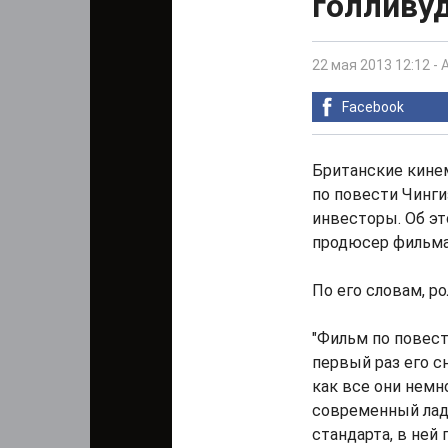
голливуд
22 мая 2013 12:12
-
Facebook
Британские кине
по повести Чинги
инвесторы. Об эт
продюсер фильма
По его словам, р
"Фильм по повест
первый раз его сн
как все они немн
современный лад
стандарта, в ней 