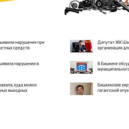
ыявили нарушения при
Депутат ЖК Шаб
етных средств
организация дл
ыявила нарушения в
В Бишкеке обсу
муниципального
казала, куда можно
Бишкекские хир
нных выходных
гигантской опу