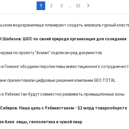
1
2
3
...
32
льском водохранилище планируют создать аквакультурный класт
 Шабазов: ШОС по своей природе организация для созидания
форума по проекту "Асман" подписан ряд документов
 и Гонконг обсудили перспективы инвестиционного сотрудничест
ане презентовали цифровые решения компании GEO TOTAL
 и Узбекистан будут совместно развивать промышленные зоны
Сабиров: Наша цель с Узбекистаном - $2 млрд товарооборота
я Азия: овцы, геополитика и чужой пиар