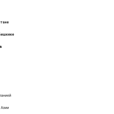
стане
Бишкеке
в
панией
 Азии