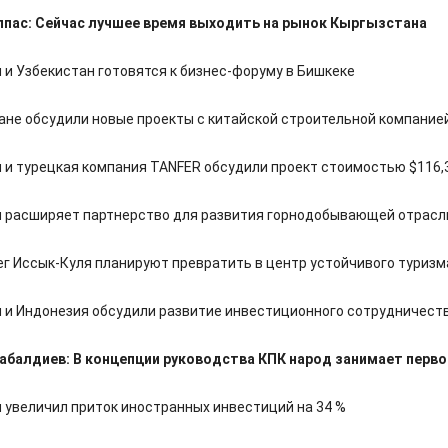
пас: Сейчас лучшее время выходить на рынок Кыргызстана
 и Узбекистан готовятся к бизнес-форуму в Бишкеке
ане обсудили новые проекты с китайской строительной компание
 и турецкая компания TANFER обсудили проект стоимостью $116,
 расширяет партнерство для развития горнодобывающей отрасл
г Иссык-Куля планируют превратить в центр устойчивого туризм
 и Индонезия обсудили развитие инвестиционного сотрудничест
абалдиев: В концепции руководства КПК народ занимает перв
 увеличил приток иностранных инвестиций на 34 %