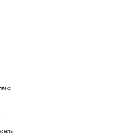
плекс
а
роекты