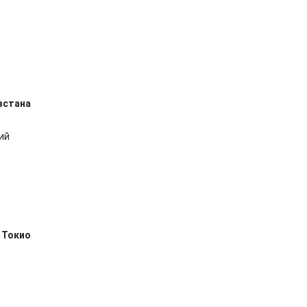
зстана
ий
 Токио