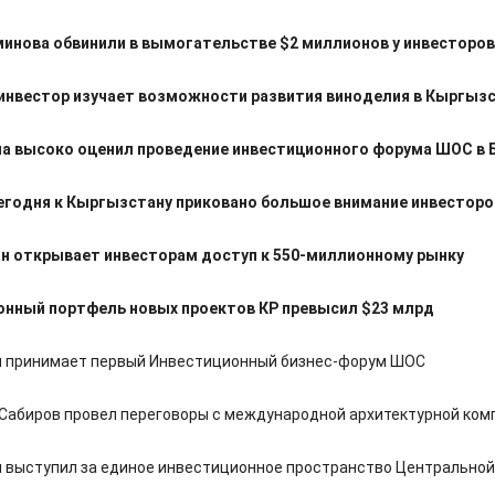
инова обвинили в вымогательстве $2 миллионов у инвесторов
инвестор изучает возможности развития виноделия в Кыргыз
а высоко оценил проведение инвестиционного форума ШОС в 
егодня к Кыргызстану приковано большое внимание инвесторо
н открывает инвесторам доступ к 550-миллионному рынку
онный портфель новых проектов КР превысил $23 млрд
 принимает первый Инвестиционный бизнес-форум ШОС
Сабиров провел переговоры с международной архитектурной ком
 выступил за единое инвестиционное пространство Центральной