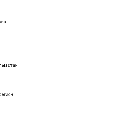
ана
ргызстан
регион