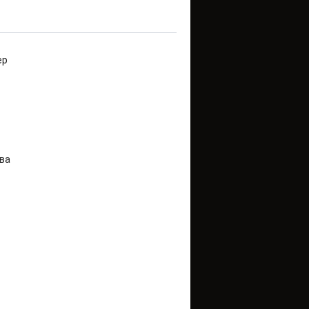
ер
ва