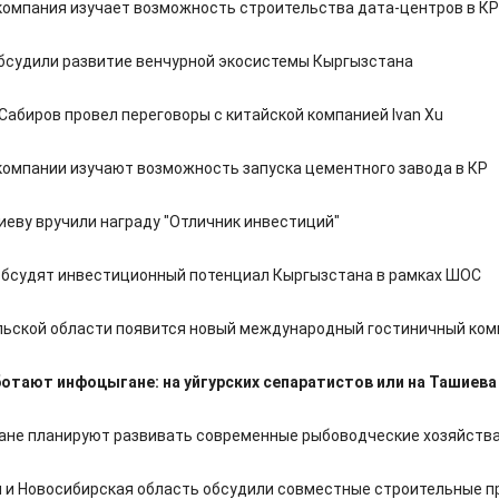
компания изучает возможность строительства дата-центров в КР
бсудили развитие венчурной экосистемы Кыргызстана
Сабиров провел переговоры с китайской компанией Ivan Xu
компании изучают возможность запуска цементного завода в КР
иеву вручили награду "Отличник инвестиций"
обсудят инвестиционный потенциал Кыргызстана в рамках ШОС
льской области появится новый международный гостиничный ком
ботают инфоцыгане: на уйгурских сепаратистов или на Ташиева
ане планируют развивать современные рыбоводческие хозяйств
 и Новосибирская область обсудили совместные строительные п