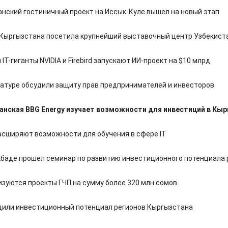
нский гостиничный проект на Иссык-Куле вышел на новый этап
Кыргызстана посетила крупнейший выставочный центр Узбекист
 IT-гиганты NVIDIA и Firebird запускают ИИ-проект на $10 млрд
ратуре обсудили защиту прав предпринимателей и инвесторов
нская BBG Energy изучает возможности для инвестиций в Кы
асширяют возможности для обучения в сфере IT
баде прошел семинар по развитию инвестиционного потенциала 
изуются проекты ГЧП на сумму более 320 млн сомов
дили инвестиционный потенциал регионов Кыргызстана