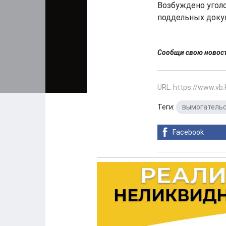
Возбуждено уголо
поддельных докум
Сообщи свою ново
URL: https://www.vb
Теги:
вымогатель
Facebook