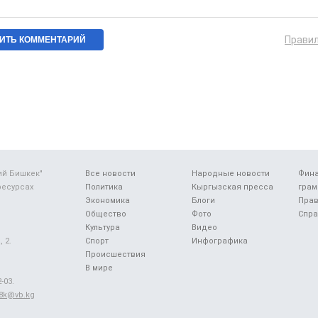
Прави
ий Бишкек"
Все новости
Народные новости
Фин
ресурсах
Политика
Кыргызская пресса
грам
Экономика
Блоги
Прав
Общество
Фото
Спра
Культура
Видео
 2.
Спорт
Инфографика
Происшествия
В мире
-03.
48k@vb.kg