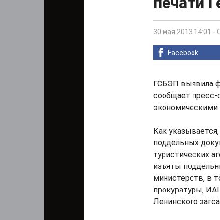
печати 
30 мая 2013 14:01
-
Facebook
ГСБЭП выявила ф
сообщает пресс-
экономическими 
Как указывается,
поддельных доку
туристических а
изъяты поддельн
министерств, в т
прокуратуры, ИА
Ленинского загса 