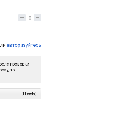
0
или
авторизуйтесь
осле проверки
азу, то
[BBcode]