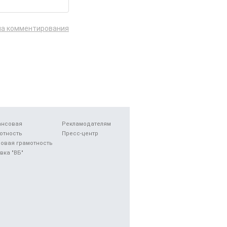
ла комментирования
ансовая
Рекламодателям
отность
Пресс-центр
овая грамотность
вка "ВБ"