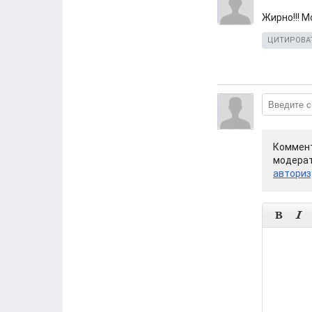
Жирно!!! М
ЦИТИРОВА
Коммент
модерат
авториз

