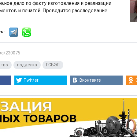
вное дело по факту изготовления и реализации
ентов и печатей. Проводится расследование.
сть:
.kg/230075
ство
,
подделка
,
ГСБЭП
Twitter
Вконтакте