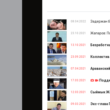
Задержан б
08.04.2022
Жапаров: П
23.10.2021
Безработн
13.10.2021
Коллектив 
23.09.2021
Араванский
07.04.2021
Подде
17.03.2021
Сыймык Жа
12.03.2021
Экс-глава 
09.03.2021