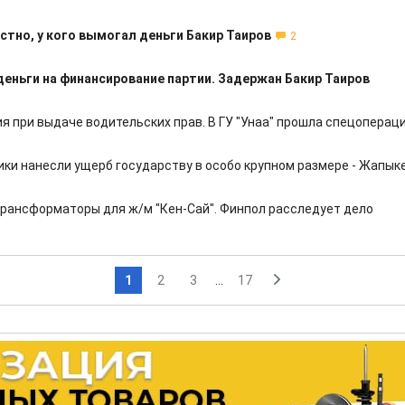
стно, у кого вымогал деньги Бакир Таиров
2
деньги на финансирование партии. Задержан Бакир Таиров
я при выдаче водительских прав. В ГУ "Унаа" прошла спецоперац
ки нанесли ущерб государству в особо крупном размере - Жапык
трансформаторы для ж/м "Кен-Сай". Финпол расследует дело
1
2
3
...
17