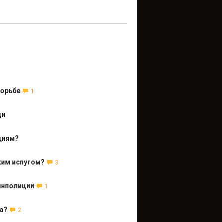
борьбе
1
щи
циям?
ким испугом?
3
инполиции
1
а?
2