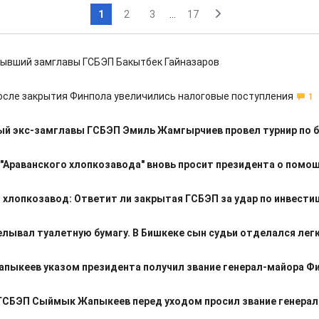
1
2
3
...
17
ывший замглавы ГСБЭП Бакытбек Гайназаров
осле закрытия Финпола увеличились налоговые поступления
1
ый экс-замглавы ГСБЭП Эмиль Жамгырчиев провел турнир по 
"Араванского хлопкозавода" вновь просит президента о помо
 хлопкозавод: Ответит ли закрытая ГСБЭП за удар по инвести
лывал туалетную бумагу. В Бишкеке сын судьи отделался лег
пыкеев указом президента получил звание генерал-майора Ф
ГСБЭП Сыймык Жапыкеев перед уходом просил звание генерал