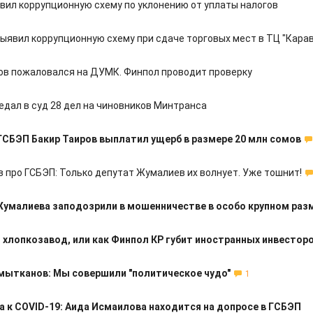
вил коррупционную схему по уклонению от уплаты налогов
ыявил коррупционную схему при сдаче торговых мест в ТЦ "Кара
ов пожаловался на ДУМК. Финпол проводит проверку
едал в суд 28 дел на чиновников Минтранса
ГСБЭП Бакир Таиров выплатил ущерб в размере 20 млн сомов
 про ГСБЭП: Только депутат Жумалиев их волнует. Уже тошнит!
умалиева заподозрили в мошенничестве в особо крупном раз
 хлопкозавод, или как Финпол КР губит иностранных инвестор
мытканов: Мы совершили "политическое чудо"
1
 к COVID-19: Аида Исмаилова находится на допросе в ГСБЭП