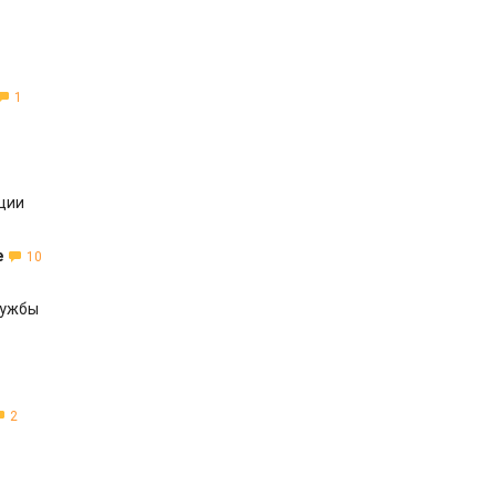
1
ции
е
10
лужбы
2