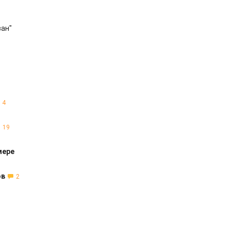
ван"
4
19
мере
ов
2