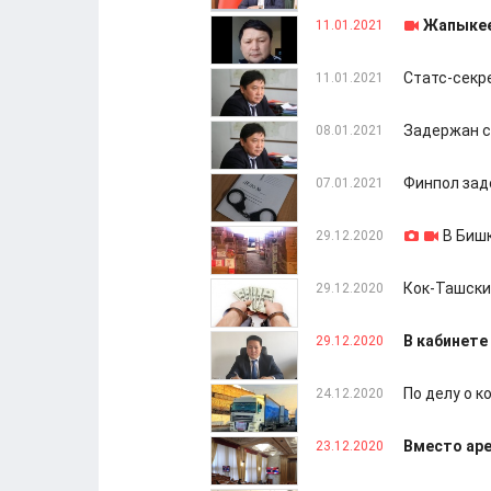
Жапыкее
11.01.2021
Статс-секр
11.01.2021
Задержан с
08.01.2021
Финпол зад
07.01.2021
В Биш
29.12.2020
Кок-Ташски
29.12.2020
В кабинет
29.12.2020
По делу о 
24.12.2020
Вместо аре
23.12.2020