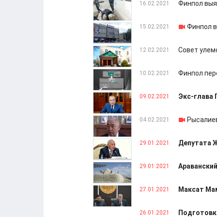
Финпол выя
16.02.2021
Финпол в
15.02.2021
Совет улем
12.02.2021
Финпол пер
10.02.2021
Экс-глава 
09.02.2021
Рысалиев
04.02.2021
Депутата Ж
29.01.2021
Араванский
29.01.2021
Максат Ма
27.01.2021
Подготовка
26.01.2021