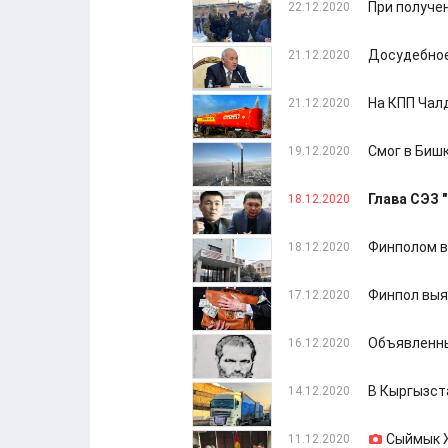
При получе
22.12.2020
Досудебное
21.12.2020
На КПП Чал
21.12.2020
Смог в Биш
19.12.2020
Глава СЭЗ 
18.12.2020
Финполом в
18.12.2020
Финпол выя
17.12.2020
Объявленны
16.12.2020
В Кыргызст
14.12.2020
Сыймык 
11.12.2020