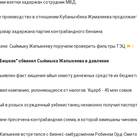
нии взятки задержан сотрудник МВД
 производство в отношении Кубанычбека Жумалиева продолжае
довар задержана партия контрабандного бензина
кеке. Сыймыку Жапыкееву поручили проверить фильтры ТЭЦ
1
"Бишкек" обвинил Сыймыка Жапыкеева в давлении
ыявлен факт хищения айыл окмоту денежных средств из бюджет
вил компанию, уклоняющуюся от налогов. Ущерб - 45 млн сомов
й в розыск осужденный узбекистанец незаконно получил паспорт
ане пресечена контрабандная схема, в которой замешаны чиновн
Жапыкеев встретился с бизнес-омбудсменом Робином Орд-Смит