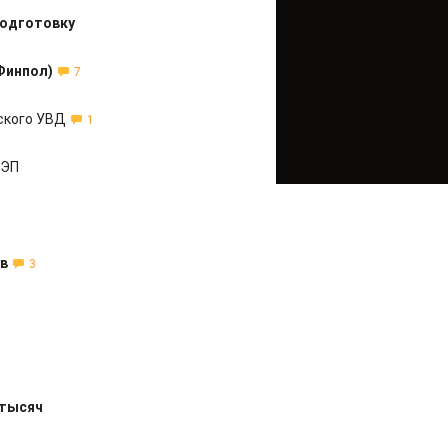
подготовку
Финпол)
7
ского УВД
1
БЭП
ов
3
 тысяч