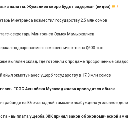
в из палаты: Жумалиев скоро будет задержан (видео)
6
етарь Минтранса возместил государству 2,5 млн сомов
татс-секретарь Минтранса Эрмек Мамыркалиев
ержал подозреваемого в мошенничестве на $600 тыс.
кеке выявлен склад, где готовили к продаже просроченные сладо
й айыл окмоту нанес ущерб государству в 17,3 млн сомов
е главы ГСЭС Акылбека Мусаходжаева проводится обыск
контрабанде на Юго-западной таможне возбуждено уголовное дело
ста - выплата ущерба. ЖК принял закон об экономической амн