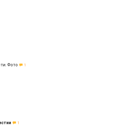
сти. Фото
1
истии
1