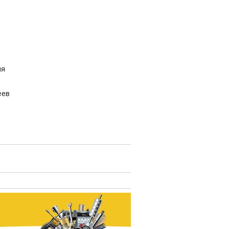
ия
еев