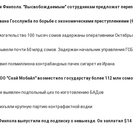
я Финпола. "Высвобождаемым" сотрудникам предложат пере
ана Госслужба по борьбе с экономическими преступлениями (
могательство 100 тысяч сомов задержаны оперативники Октябрь
вывели почти 60 млрд сомов. Задержан начальник управления ГС
вил полмиллиона контрабандных пачек сигарет из Ирана
ОО "Скай Мобайл" возместило государству более 112 млн сом
е выявлен подпольный цех по изготовлению БАДов
 изъяли крупную партию контрафактной водки
Финпола выпустили под подписку о невыезде. Он заплатил $14