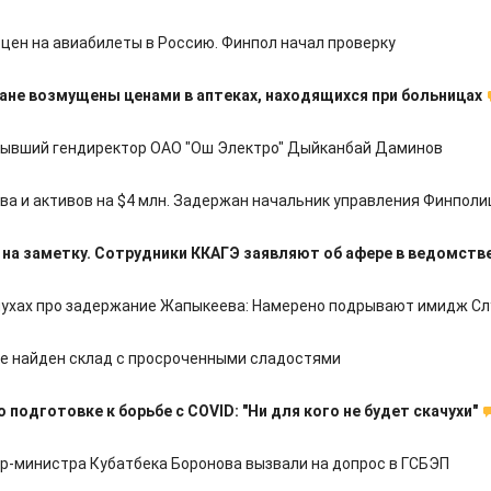
цен на авиабилеты в Россию. Финпол начал проверку
ане возмущены ценами в аптеках, находящихся при больницах
ывший гендиректор ОАО "Ош Электро" Дыйканбай Даминов
а и активов на $4 млн. Задержан начальник управления Финполи
 на заметку. Сотрудники ККАГЭ заявляют об афере в ведомств
лухах про задержание Жапыкеева: Намерено подрывают имидж С
е найден склад с просроченными сладостями
 подготовке к борьбе с COVID: "Ни для кого не будет скачухи"
р-министра Кубатбека Боронова вызвали на допрос в ГСБЭП