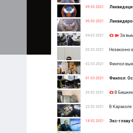
Ликвидаци
09.03.2021
Ликвидиров
05.03.2021
За вы
04.03.2021
Незаконно 
02.03.2021
Финпол выя
02.03.2021
Финпол: Ос
01.03.2021
В Бишкек
26.02.2021
В Караколе
22.02.2021
Экс-главу 
18.02.2021