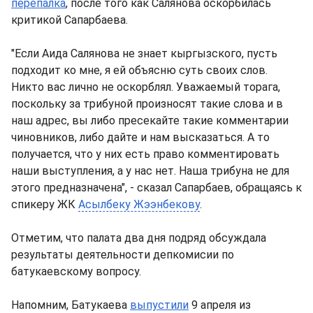
перепалка
, после того как Салянова оскорбилась
критикой Сапарбаева.
"Если Аида Салянова не знает кыргызского, пусть
подходит ко мне, я ей объясню суть своих слов.
Никто вас лично не оскорблял. Уважаемый торага,
поскольку за трибуной произносят такие слова и в
наш адрес, вы либо пресекайте такие комментарии
чиновников, либо дайте и нам высказаться. А то
получается, что у них есть право комментировать
наши выступления, а у нас нет. Наша трибуна не для
этого предназначена", - сказал Сапарбаев, обращаясь к
спикеру ЖК
Асылбеку Жээнбекову
.
Отметим, что палата два дня подряд обсуждала
результаты деятельности депкомисии по
батукаевскому вопросу.
Напомним, Батукаева
выпустили
9 апреля из