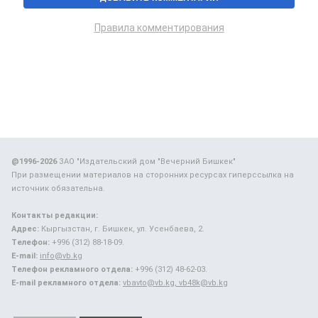
Правила комментирования
@1996-2026
ЗАО "Издательский дом "Вечерний Бишкек"
При размещении материалов на сторонних ресурсах гиперссылка на
источник обязательна.
Контакты редакции:
Адрес:
Кыргызстан, г. Бишкек, ул. Усенбаева, 2.
Телефон:
+996 (312) 88-18-09.
E-mail:
info@vb.kg
Телефон рекламного отдела:
+996 (312) 48-62-03.
E-mail рекламного отдела:
vbavto@vb.kg, vb48k@vb.kg