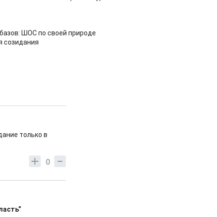
азов: ШОС по своей природе
я созидания
дание только в
0
ласть”