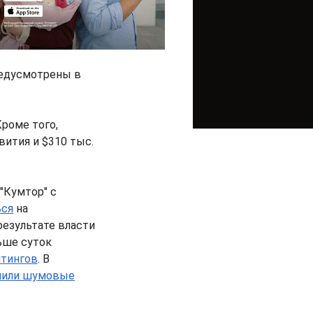
редусмотрены в
Кроме того,
ития и $310 тыс.
"Кумтор" с
ься
на
результате власти
ьше суток
итингов
. В
нили шумовые