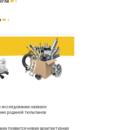
огли
5
х
4
 исследование назвало
зию родиной тюльпанов
шкек появится новая архитектурная