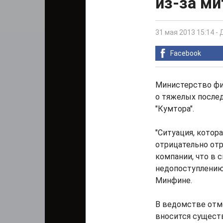
из-за ми
31 мая 2013 15:14
-
Facebook
Министерство фин
о тяжелых послед
"Кумтора".
"Ситуация, котор
отрицательно отр
компании, что в 
недопоступлению
Минфине.
В ведомстве отме
вносится существ