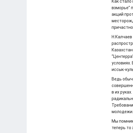
Как стало 
взморье” 
акций про
месторожд
причастно
Н.Калчаев
распростр
Казахстан
“Центерра
условиях.
иссык-кул
Ведь обыч
совершенн
в их руках
радикальн
Требовани
молодежи
Мы помним
теперь то 