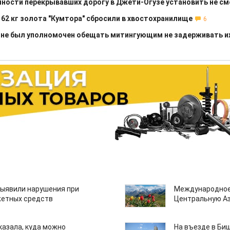
чности перекрывавших дорогу в Джети-Огузе установить не см
 62 кг золота "Кумтора" сбросили в хвостохранилище
6
 не был уполномочен обещать митингующим не задерживать и
ыявили нарушения при
Международное
етных средств
Центральную А
казала, куда можно
На въезде в Би