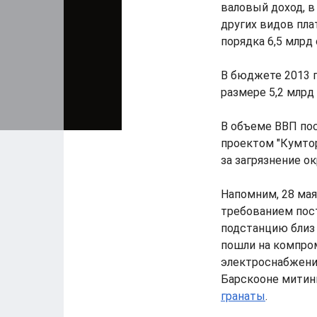
валовый доход, в
других видов пла
порядка 6,5 млрд 
В бюджете 2013 г
размере 5,2 млрд
В объеме ВВП пос
проектом "Кумтор
за загрязнение 
Напомним, 28 мая
требованием пост
подстанцию близ 
пошли на компро
электроснабжени
Барскооне мити
гранаты
.