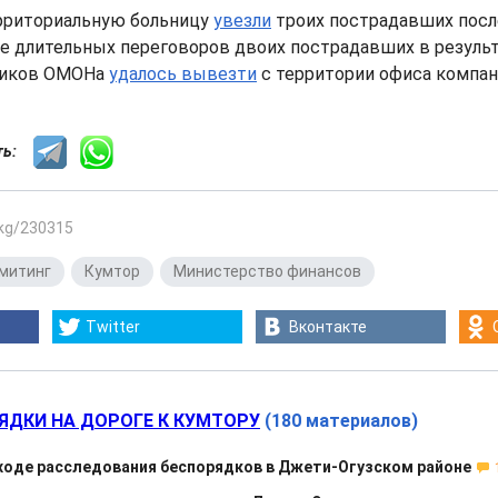
рриториальную больницу
увезли
троих пострадавших посл
ле длительных переговоров двоих пострадавших в резуль
ников ОМОНа
удалось вывезти
с территории офиса компан
сть:
.kg/230315
митинг
,
Кумтор
,
Министерство финансов
Twitter
Вконтакте
ЯДКИ НА ДОРОГЕ К КУМТОРУ
(180 материалов)
ходе расследования беспорядков в Джети-Огузском районе