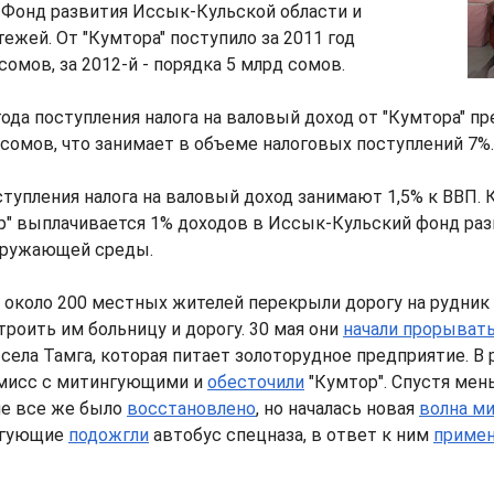
 Фонд развития Иссык-Кульской области и
тежей. От "Кумтора" поступило за 2011 год
сомов, за 2012-й - порядка 5 млрд сомов.
ода поступления налога на валовый доход от "Кумтора" п
 сомов, что занимает в объеме налоговых поступлений 7%.
тупления налога на валовый доход занимают 1,5% к ВВП. 
" выплачивается 1% доходов в Иссык-Кульский фонд разв
окружающей среды.
 около 200 местных жителей перекрыли дорогу на рудник 
роить им больницу и дорогу. 30 мая они
начали прорыват
села Тамга, которая питает золоторудное предприятие. В 
мисс с митингующими и
обесточили
"Кумтор". Спустя мен
е все же было
восстановлено
, но началась новая
волна м
нгующие
подожгли
автобус спецназа, в ответ к ним
приме