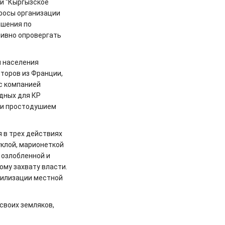
ии “Кыргызское
просы организации
ашения по
тивно опровергать
и населения
торов из Франции,
 с компанией
дных для КР
 и простодушием
 в трех действиях
уклой, марионеткой
е озлобленной и
ому захвату власти.
билизации местной
своих земляков,