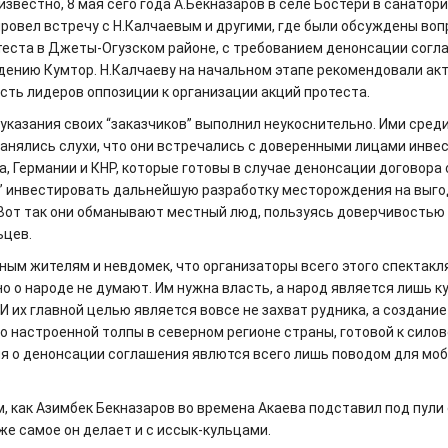
известно, 8 мая сего года А.Бекназаров в селе Бостери в санатор
провел встречу с Н.Калчаевым и другими, где были обсуждены во
теста в Джеты-Огузском районе, с требованием денонсации согл
ению Кумтор. Н.Калчаеву на начальном этапе рекомендовали ак
сть лидеров оппозиции к организации акций протеста.
 указания своих “заказчиков” выполнил неукоснительно. Ими сред
анялись слухи, что они встречались с доверенными лицами инвес
а, Германии и КНР, которые готовы в случае денонсации договора
” инвестировать дальнейшую разработку месторождения на выго
 Вот так они обманывают местный люд, пользуясь доверчивостью
ьцев.
ным жителям и невдомек, что организаторы всего этого спектакля
о о народе не думают. Им нужна власть, а народ является лишь к
. И их главной целью является вовсе не захват рудника, а создани
о настроенной толпы в северном регионе страны, готовой к силов
я о денонсации соглашения явлются всего лишь поводом для мо
.
, как Азимбек Бекназаров во времена Акаева подставил под пули 
же самое он делает и с иссык-кульцами.