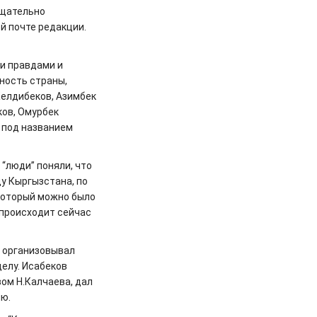
тщательно
й почте редакции.
ми правдами и
ность страны,
Келдибеков, Азимбек
ков, Омурбек
а под названием
“люди” поняли, что
цу Кыргызстана, по
 который можно было
 происходит сейчас
в организовывал
делу. Исабеков
ом Н.Калчаева, дал
ию.