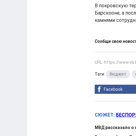
В покровскую те
Барскооне, а пос
камнями сотруд
Сообщи свою ново
URL: https://www.vb
Теги:
бюджет
,
Facebook
СЮЖЕТ:
БЕСПОР
МВД рассказало о 