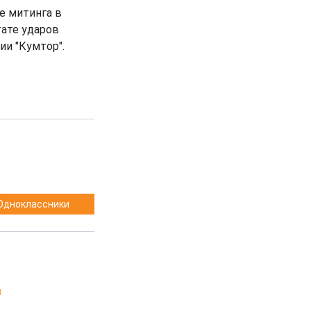
е митинга в
тате ударов
ии "Кумтор".
Одноклассники
1