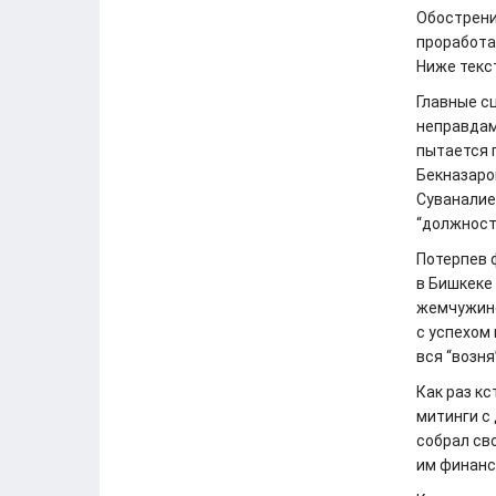
Обострени
проработа
Ниже текс
Главные сц
неправдам
пытается 
Бекназаро
Суваналиев
“должност
Потерпев 
в Бишкеке 
жемчужине
с успехом
вся “возня
Как раз к
митинги с
собрал св
им финанс