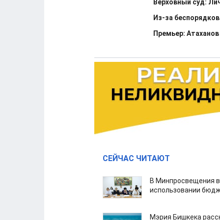
Верховный суд: Ли
Из-за беспорядков
Премьер: Атаханов
СЕЙЧАС ЧИТАЮТ
В Минпросвещения в
использовании бюдж
Мэрия Бишкека расс