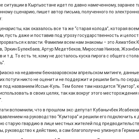
е ситуации в Кыргызстане идет по давно намеченному, заранее 
нному сценарию, пишет автор письма, полученного по электронно
т:
енаристы, как оказалось все та же “старая колода”, которая все
и, пусть даже и поставив под угрозу государственность и целост
прорваться к власти. Фамилии всем нам знакомы – это Ахматбек 
в, Эркин Булекбаев, Артур Медетбеков, Мирослав Ниязов, Жээнбе
 и т.д. То есть те, кому не досталось куска пирога с общего стол
ь”.
фиаско на недавнем бекназаровском апрельском митинге, данные 
их потуги никто не оценит и не поддержит и решили бить по серд
 под названием Иссык-Куль. Тем более там находится “Кумтор”,
 использовать в своих целях, так как вокруг этого месторождения
”.
стати вспомнили, что в прошлом экс-депутат Кубанычбек Исабеко
 давлением на руководство “Кумтора” и решили его подключить к 
ою старую гвардию в лице местных жителей под предводительств
ы, руководство к действию, а сам благополучно улизнул в Герман