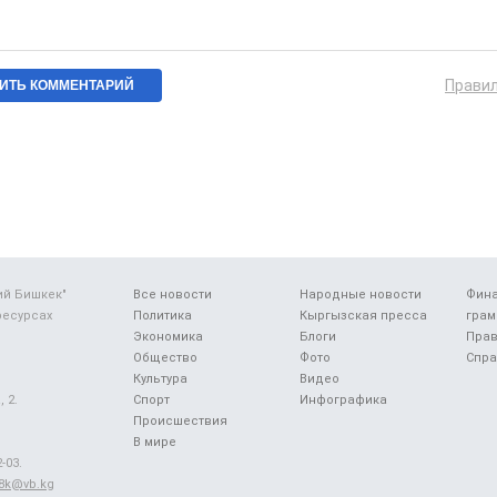
Прави
ий Бишкек"
Все новости
Народные новости
Фин
ресурсах
Политика
Кыргызская пресса
грам
Экономика
Блоги
Прав
Общество
Фото
Спра
Культура
Видео
 2.
Спорт
Инфографика
Происшествия
В мире
-03.
48k@vb.kg