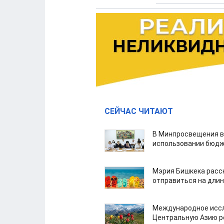
СЕЙЧАС ЧИТАЮТ
В Минпросвещения в
использовании бюдж
Мэрия Бишкека расс
отправиться на дли
Международное иссл
Центральную Азию р