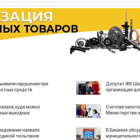
ыявили нарушения при
Депутат ЖК Шаб
етных средств
организация дл
казала, куда можно
Счетная палата
нных выходных
Министерстве н
едование назвало
В Бишкеке обсу
одиной тюльпанов
муниципального