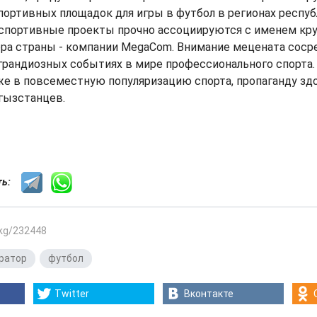
ортивных площадок для игры в футбол в регионах респуб
 спортивные проекты прочно ассоциируются с именем кр
ора страны - компании MegaCom. Внимание мецената соср
грандиозных событиях в мире профессионального спорта.
е в повсеместную популяризацию спорта, пропаганду зд
гызстанцев.
сть:
.kg/232448
ратор
,
футбол
Twitter
Вконтакте