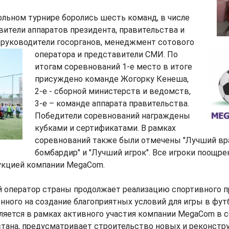
ольном турнире боролись шесть команд, в числе
ители аппаратов президента, правительства и
 руководители госорганов, менеджмент сотового
оператора и представители СМИ. По
итогам соревнований 1-е место в итоге
присуждено команде Жогорку Кенеша,
2-е - сборной министерств и ведомств,
3-е – команде аппарата правительства.
Победители соревнований награждены
кубками и сертификатами. В рамках
соревнований также были отмечены "Лучший вра
бомбардир" и "Лучший игрок". Все игроки поощр
укцией компании MegaCom.
 оператор страны продолжает реализацию спортивного п
енного на создание благоприятных условий для игры в фу
ляется в рамках активного участия компании MegaCom в 
тана, предусматривает строительство новых и реконст