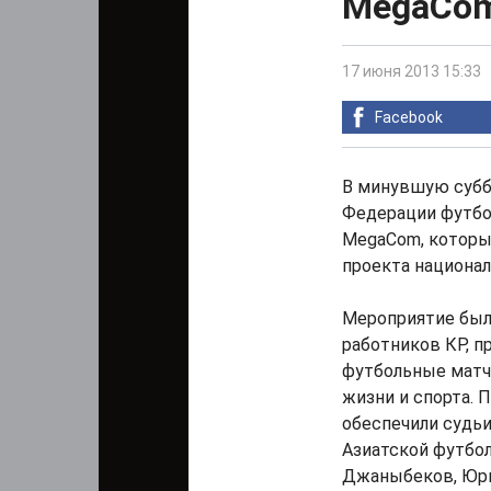
MegaCo
17 июня 2013 15:33
Facebook
В минувшую суббо
Федерации футбол
MegaCom, которы
проекта национал
Мероприятие был
работников КР, 
футбольные матчи
жизни и спорта.
обеспечили судь
Азиатской футбо
Джаныбеков, Юрий