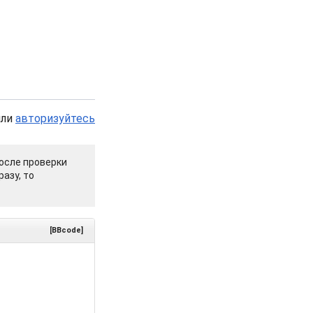
или
авторизуйтесь
осле проверки
азу, то
[BBcode]