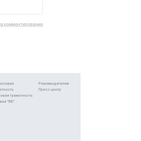
ла комментирования
ансовая
Рекламодателям
отность
Пресс-центр
овая грамотность
вка "ВБ"