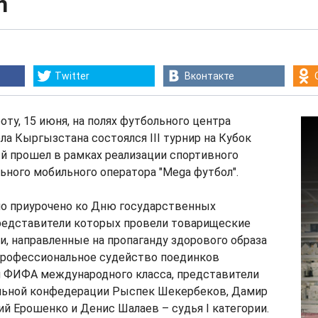
m
Twitter
Вконтакте
ту, 15 июня, на полях футбольного центра
а Кыргызстана состоялся III турнир на Кубок
й прошел в рамках реализации спортивного
ьного мобильного оператора "Mega футбол".
о приурочено ко Дню государственных
представители которых провели товарищеские
, направленные на пропаганду здорового образа
 Профессиональное судейство поединков
и ФИФА международного класса, представители
льной конфедерации Рыспек Шекербеков, Дамир
 Ерошенко и Денис Шалаев – судья I категории.