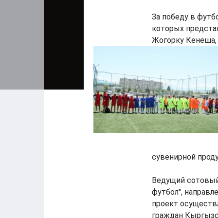
За победу в футб
которых представ
Жогорку Кенеша,
сувенирной прод
Ведущий сотовый
футбол", направл
проект осуществ
граждан Кыргызс