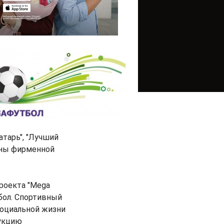
тарь", "Лучший
ены фирменной
роекта "Mega
тбол. Спортивный
социальной жизни
рукцию