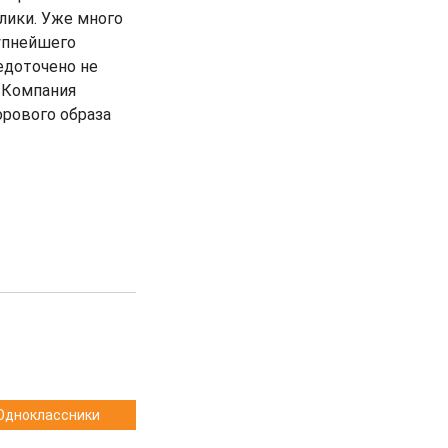
лики. Уже много
упнейшего
едоточено не
 Компания
орового образа
Одноклассники