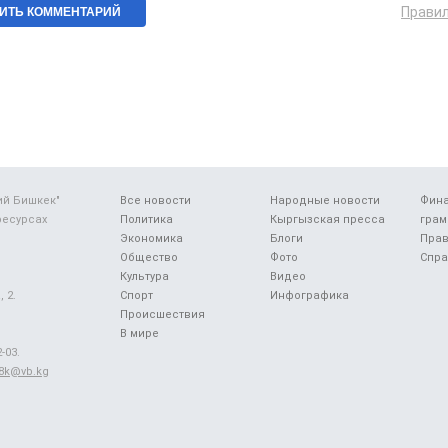
Прави
ий Бишкек"
Все новости
Народные новости
Фин
ресурсах
Политика
Кыргызская пресса
грам
Экономика
Блоги
Прав
Общество
Фото
Спра
Культура
Видео
 2.
Спорт
Инфографика
Происшествия
В мире
-03.
48k@vb.kg