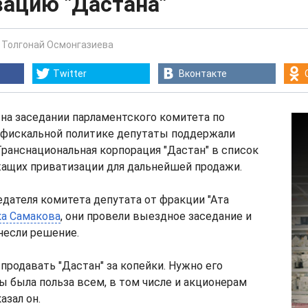
зацию "Дастана"
-
Толгонай Осмонгазиева
Twitter
Вконтакте
, на заседании парламентского комитета по
 фискальной политике депутаты поддержали
ранснациональная корпорация "Дастан" в список
жащих приватизации для дальнейшей продажи.
дателя комитета депутата от фракции "Ата
ка Самакова
, они провели выездное заседание и
несли решение.
 продавать "Дастан" за копейки. Нужно его
бы была польза всем, в том числе и акционерам
азал он.