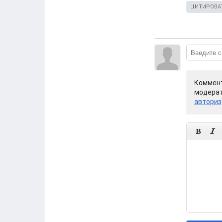
ЦИТИРОВА
Коммент
модерат
авториз

