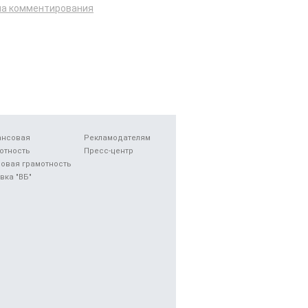
ла комментирования
ансовая
Рекламодателям
отность
Пресс-центр
овая грамотность
вка "ВБ"