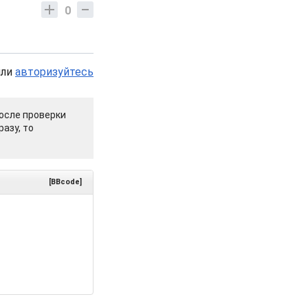
0
или
авторизуйтесь
осле проверки
азу, то
[BBcode]