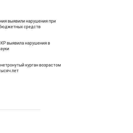
ия выявили нарушения при
 бюджетных средств
 КР выявила нарушения в
ауки
 нетронутый курган возрастом
тысяч лет