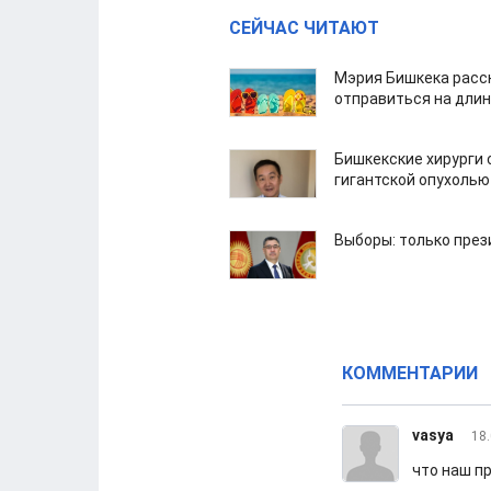
СЕЙЧАС ЧИТАЮТ
Мэрия Бишкека расс
отправиться на дли
Бишкекские хирурги 
гигантской опухолью
Выборы: только през
КОММЕНТАРИИ
vasya
18.
что наш п