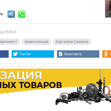
сть:
.kg/232633
парламент
,
приватизация
,
Карганбек Самаков
Twitter
Вконтакте