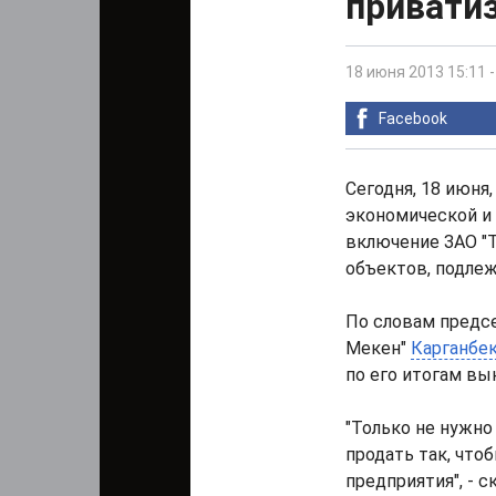
привати
18 июня 2013 15:11
Facebook
Сегодня, 18 июня
экономической и
включение ЗАО "Т
объектов, подле
По словам предсе
Мекен"
Карганбе
по его итогам вы
"Только не нужно
продать так, что
предприятия", - ск