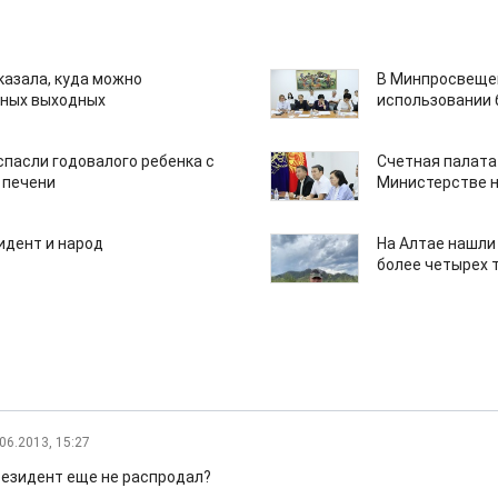
казала, куда можно
В Минпросвещен
нных выходных
использовании
спасли годовалого ребенка с
Счетная палата
 печени
Министерстве н
идент и народ
На Алтае нашли
более четырех 
06.2013, 15:27
резидент еще не распродал?