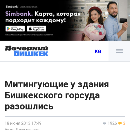
KG
Митингующие у здания
Бишкекского горсуда
разошлись
18 июня 2013 17:49
1926
3
Аида Джумашева