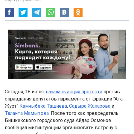
Сегодня, 18 июня,
началась акция протеста
против
оправдания депутатов парламента от фракции "Ата-
Журт"
Камчыбека Ташиева
,
Садыра Жапарова
и
Таланта Мамытова
. После того как председатель
Бишкекского городского суда Айдар Осмонов
пообещал митингующим организовать встречу с