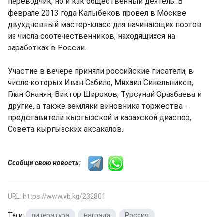
переводчик, но и как общественный деятель. В
феврале 2013 года Калыбеков провел в Москве
двухдневный мастер-класс для начинающих поэтов
из числа соотечественников, находящихся на
заработках в России.
Участие в вечере приняли российские писатели, в
числе которых Иван Сабило, Михаил Синельников,
Глан Онанян, Виктор Широков, Турсунай Оразбаева и
другие, а также земляки виновника торжества -
представители кыргызской и казахской диаспор,
Совета кыргызских аксакалов.
Сообщи свою новость:
URL: https://www.vb.kg/232801
Теги:
литература
,
награда
,
Россия