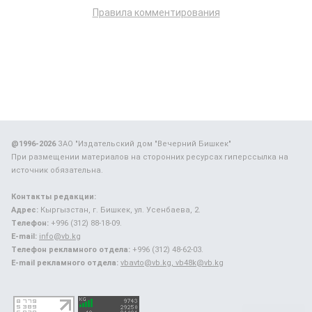
Правила комментирования
@1996-2026
ЗАО "Издательский дом "Вечерний Бишкек"
При размещении материалов на сторонних ресурсах гиперссылка на
источник обязательна.
Контакты редакции:
Адрес:
Кыргызстан, г. Бишкек, ул. Усенбаева, 2.
Телефон:
+996 (312) 88-18-09.
E-mail:
info@vb.kg
Телефон рекламного отдела:
+996 (312) 48-62-03.
E-mail рекламного отдела:
vbavto@vb.kg, vb48k@vb.kg