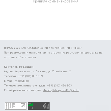
Правила комментирования
@1996-2026
ЗАО "Издательский дом "Вечерний Бишкек"
При размещении материалов на сторонних ресурсах гиперссылка на
источник обязательна.
Контакты редакции:
Адрес:
Кыргызстан, г. Бишкек, ул. Усенбаева, 2.
Телефон:
+996 (312) 88-18-09.
E-mail:
info@vb.kg
Телефон рекламного отдела:
+996 (312) 48-62-03.
E-mail рекламного отдела:
vbavto@vb.kg, vb48k@vb.kg