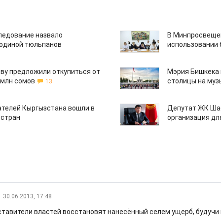
едование назвало
В Минпросвещен
одиной тюльпанов
использовании
ву предложили откупиться от
Мэрия Бишкека 
 млн сомов
столицы на муз
13
ателей Кыргызстана вошли в
Депутат ЖК Шаб
 стран
организация дл
30.06.2013, 17:48
дставители властей восстановят нанесённый селем ущерб, будуч