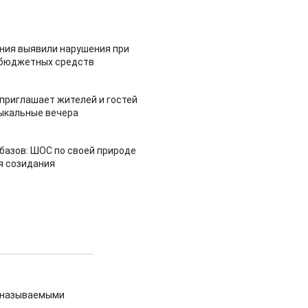
ия выявили нарушения при
 бюджетных средств
приглашает жителей и гостей
ыкальные вечера
азов: ШОС по своей природе
я созидания
и называемыми