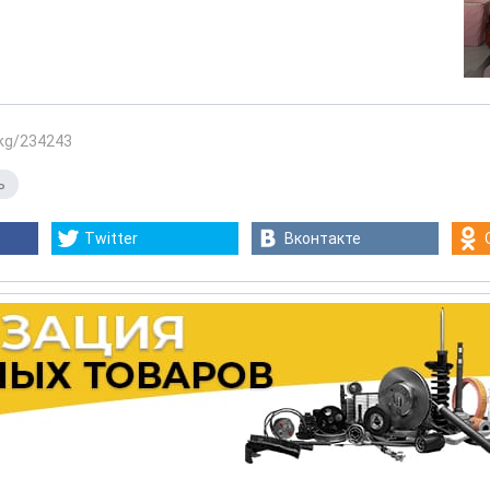
.kg/234243
ь
Twitter
Вконтакте