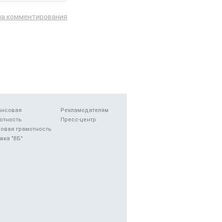
ла комментирования
ансовая
Рекламодателям
отность
Пресс-центр
овая грамотность
вка "ВБ"