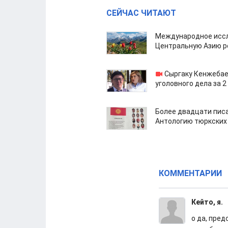
СЕЙЧАС ЧИТАЮТ
Международное иссл
Центральную Азию р
Сыргаку Кенжебае
уголовного дела за 2
Более двадцати пис
Антологию тюркских
КОММЕНТАРИИ
Кейто, я.
о да, пре