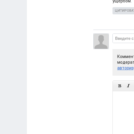
ущербом.
ЦИТИРОВА
Коммент
модерат
авториз

