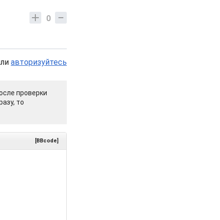
0
или
авторизуйтесь
осле проверки
азу, то
[BBcode]