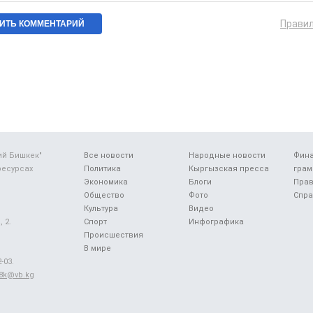
Прави
ий Бишкек"
Все новости
Народные новости
Фин
ресурсах
Политика
Кыргызская пресса
грам
Экономика
Блоги
Прав
Общество
Фото
Спра
Культура
Видео
 2.
Спорт
Инфографика
Происшествия
В мире
-03.
48k@vb.kg