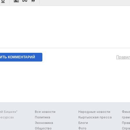




Прави
ий Бишкек"
Все новости
Народные новости
Фин
ресурсах
Политика
Кыргызская пресса
грам
Экономика
Блоги
Прав
Общество
Фото
Спра