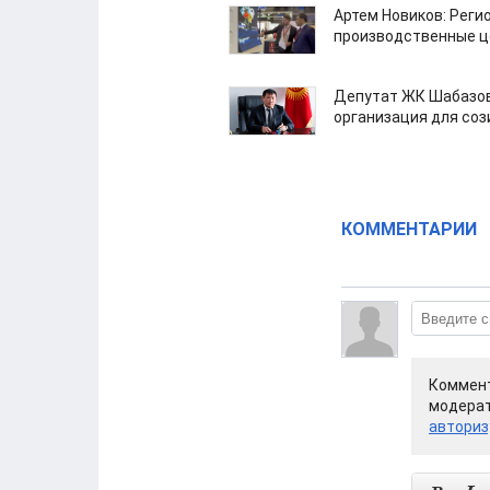
Артем Новиков: Реги
производственные ц
Депутат ЖК Шабазов
организация для со
КОММЕНТАРИИ
Коммент
модерат
авториз