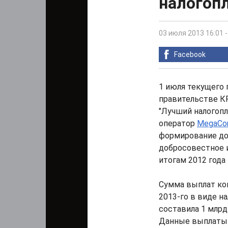
налогоп
03 июля 2013 16:01
Facebook
1 июля текущего 
правительстве К
"Лучший налогоп
оператор
MegaC
формирование до
добросовестное и
итогам 2012 года 
Сумма выплат ком
2013-го в виде н
составила 1 млрд
Данные выплаты 