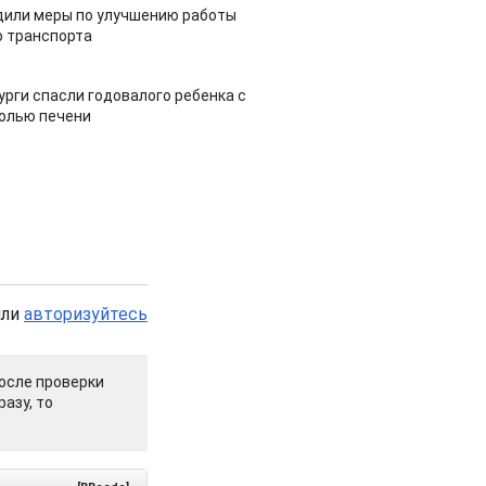
дили меры по улучшению работы
 транспорта
урги спасли годовалого ребенка с
холью печени
или
авторизуйтесь
осле проверки
азу, то