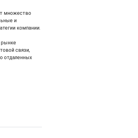
ет множество
льные и
атегии компании.
а рынке
товой связи,
во отдаленных