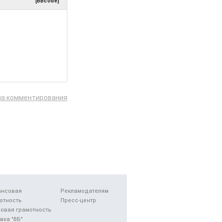
[BBcode]
ла комментирования
ансовая
Рекламодателям
отность
Пресс-центр
овая грамотность
вка "ВБ"