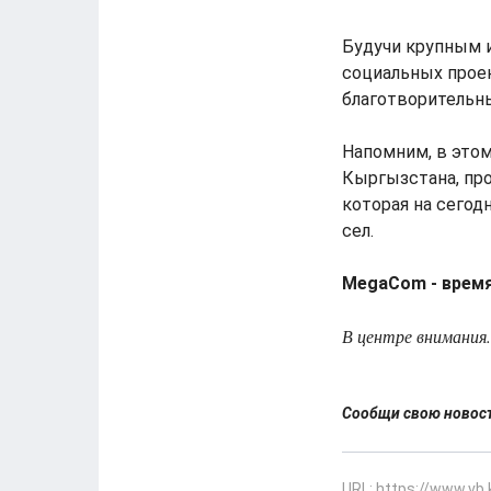
Будучи крупным 
социальных прое
благотворительн
Напомним, в этом
Кыргызстана, про
которая на сегод
сел.
MegaCom - врем
В центре внимания.
Сообщи свою ново
URL: https://www.vb