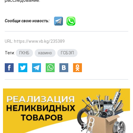
расследование.
Сообщи свою новость:
URL: https://www.vb.kg/235389
Теги:
ГКНБ
,
казино
,
ГСБЭП