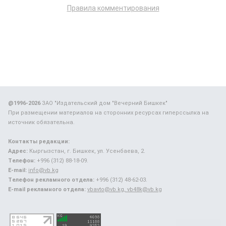
Правила комментирования
@1996-2026
ЗАО "Издательский дом "Вечерний Бишкек"
При размещении материалов на сторонних ресурсах гиперссылка на
источник обязательна.
Контакты редакции:
Адрес:
Кыргызстан, г. Бишкек, ул. Усенбаева, 2.
Телефон:
+996 (312) 88-18-09.
E-mail:
info@vb.kg
Телефон рекламного отдела:
+996 (312) 48-62-03.
E-mail рекламного отдела:
vbavto@vb.kg, vb48k@vb.kg