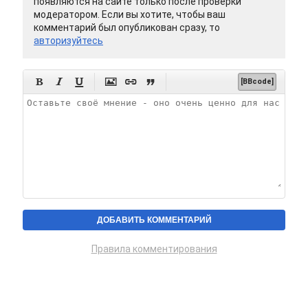
появляются на сайте только после проверки
модератором. Если вы хотите, чтобы ваш
комментарий был опубликован сразу, то
авторизуйтесь






[BBcode]
Правила комментирования