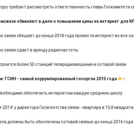
туру требуют рассмотреть ответственность главы Госкомитета с
омсвязи обвиняют в деле о повышении цены на интернет для К
о связи обещает до конца 2018 года провести интернет во все се
во связи сдает в аренду радиочастоты
 строится более 50 станций телерадиовещания и сотовой связи
: ГСИН - самый коррумпированный госорган 2015 года
6
Необходимо обеспечить интернетом каждую среднюю школу
2014: у директора Госагентства связи - квартира в 15,8 квадрата
села должны быть обеспечены сотовой связью до конца 2016 года