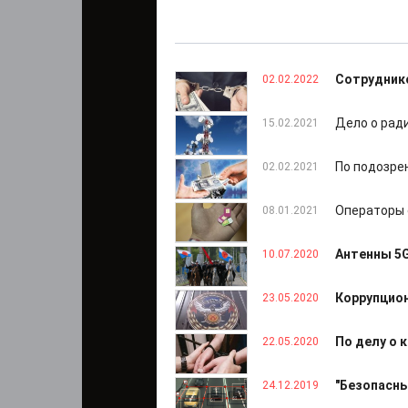
Сотруднико
02.02.2022
Дело о рад
15.02.2021
По подозре
02.02.2021
Операторы 
08.01.2021
Антенны 5G
10.07.2020
Коррупцион
23.05.2020
По делу о 
22.05.2020
"Безопасны
24.12.2019