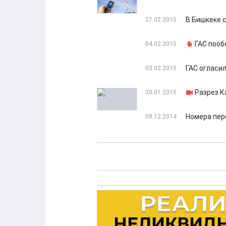
В Бишкеке 
27.02.2015
ГАС пооб
04.02.2015
ГАС огласи
03.02.2015
Разрез К
30.01.2015
Номера пер
08.12.2014