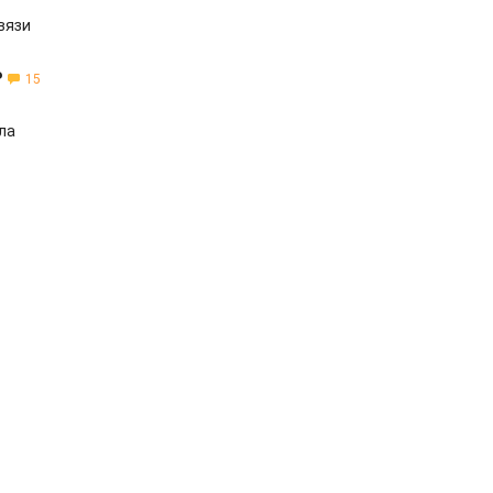
вязи
Р
15
ла