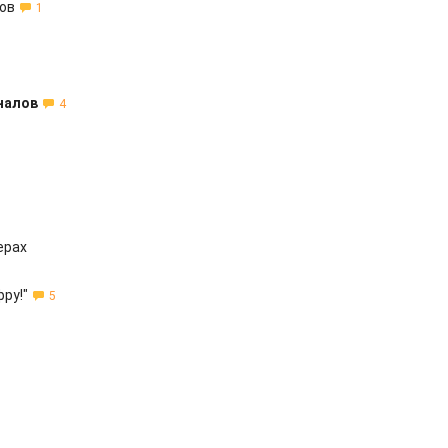
ков
1
налов
4
ерах
ру!"
5