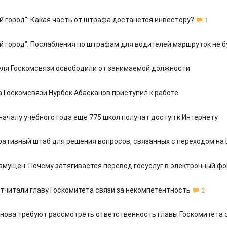
й город": Какая часть от штрафа достанется инвестору?
1
й город". Послабления по штрафам для водителей маршруток не 
ля Госкомсвязи освободили от занимаемой должности
а Госкомсвязи Нурбек Абасканов приступил к работе
началу учебного года еще 775 школ получат доступ к Интернету
ративный штаб для решения вопросов, связанных с переходом на
змущен: Почему затягивается перевод госуслуг в электронный ф
тчитали главу Госкомитета связи за некомпетентность
2
нова требуют рассмотреть ответственность главы Госкомитета 