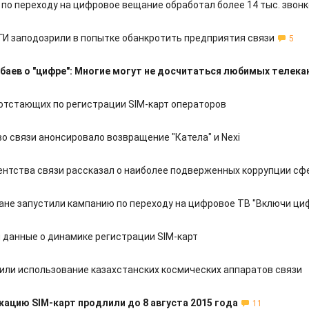
 по переходу на цифровое вещание обработал более 14 тыс. звон
ГИ заподозрили в попытке обанкротить предприятия связи
5
баев о "цифре": Многие могут не досчитаться любимых телека
 отстающих по регистрации SIM-карт операторов
о связи анонсировало возвращение "Катела" и Nexi
гентства связи рассказал о наиболее подверженных коррупции сф
ане запустили кампанию по переходу на цифровое ТВ "Включи циф
л данные о динамике регистрации SIM-карт
дили использование казахстанских космических аппаратов связи
ацию SIM-карт продлили до 8 августа 2015 года
11