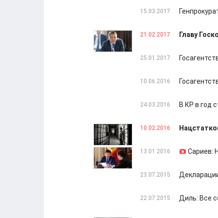
Генпрокура
15.03.2017
Главу Госк
21.02.2017
Госагентств
25.01.2017
Госагентст
10.06.2016
В КР в год
24.03.2016
Нацстатком
10.02.2016
Сариев: 
13.01.2016
Декларации-
23.07.2015
Диль: Все 
22.07.2015