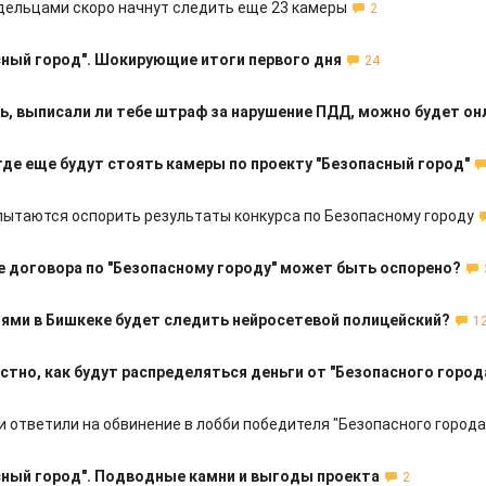
дельцами скоро начнут следить еще 23 камеры
2
сный город". Шокирующие итоги первого дня
24
ь, выписали ли тебе штраф за нарушение ПДД, можно будет он
где еще будут стоять камеры по проекту "Безопасный город"
пытаются оспорить результаты конкурса по Безопасному городу
 договора по "Безопасному городу" может быть оспорено?
ями в Бишкеке будет следить нейросетевой полицейский?
1
стно, как будут распределяться деньги от "Безопасного город
и ответили на обвинение в лобби победителя "Безопасного города
сный город". Подводные камни и выгоды проекта
2