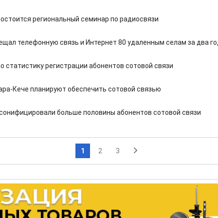
состоится региональный семинар по радиосвязи
ещал телефонную связь и Интернет 80 удаленным селам за два г
ло статистику регистрации абонентов сотовой связи
ара-Кече планируют обеспечить сотовой связью
сонифицировали больше половины абонентов сотовой связи
1
2
3