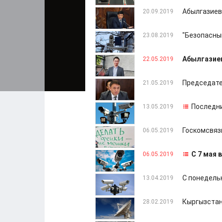
Абылгазиев
20.09.2019
"Безопасный
23.08.2019
Абылгазиев
22.05.2019
Председате
21.05.2019
Последни
13.05.2019
Госкомсвяз
06.05.2019
С 7 мая 
06.05.2019
С понедель
13.04.2019
Кыргызстан 
28.02.2019