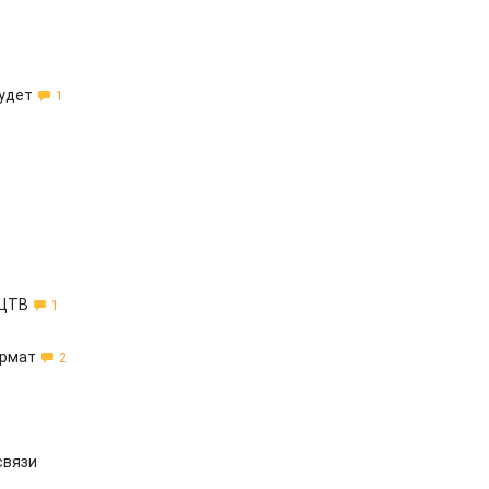
будет
1
 ЦТВ
1
ормат
2
связи