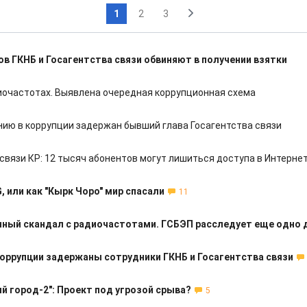
1
2
3
в ГКНБ и Госагентства связи обвиняют в получении взятки
иочастотах. Выявлена очередная коррупционная схема
нию в коррупции задержан бывший глава Госагентства связи
связи КР: 12 тысяч абонентов могут лишиться доступа в Интерне
, или как "Кырк Чоро" мир спасали
11
ный скандал с радиочастотами. ГСБЭП расследует еще одно 
коррупции задержаны сотрудники ГКНБ и Госагентства связи
й город-2": Проект под угрозой срыва?
5