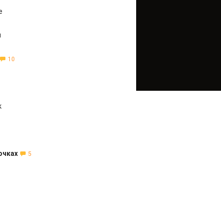
е
н
10
к
очках
5