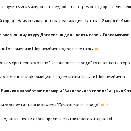
 поручил минимизировать неудобства от ремонта дорог в Бишкек
 город": Наименьшая цена за реализацию II этапа - 2 млрд 654 мл
 внес кандидатуру Догоева на должность главы Госкомсвязи
ль Госкомсвязи Шаршембиев подал в отставку
8
е камеры первого этапа "Безопасного города" установлены в сро
и ответил на информацию о задержании Бакыта Шаршембиева
в Бишкеке заработают камеры "Безопасного города" еще на 9 т
ника запустят новые камеры "Безопасного города"
2
- одна из шести стран проекта спутникового интернета!