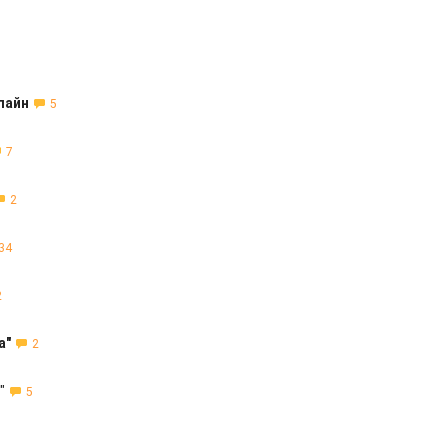
лайн
5
7
2
34
2
а"
2
"
5