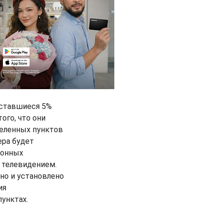
Оставшиеся 5%
ого, что они
селенных пунктов
ера будет
ионных
 телевидением.
но и установлено
ия
унктах.