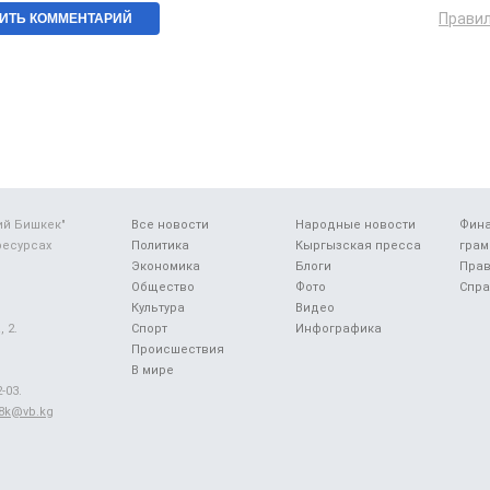
Прави
ий Бишкек"
Все новости
Народные новости
Фин
ресурсах
Политика
Кыргызская пресса
грам
Экономика
Блоги
Прав
Общество
Фото
Спра
Культура
Видео
 2.
Спорт
Инфографика
Происшествия
В мире
-03.
48k@vb.kg