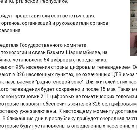
е в Кыргызской Республике.
войдут представители соответствующих
органов, организаций и руководители органов
равления.
едателя Государственного комитета
технологий и связи Бакыта Шаршембиева, на
блике установлено 54 цифровых передатчика,
ивают 95% населения страны цифровым телевидением. 
ают в 326 населенных пунктах, не охваченных ЦТВ из-за т
к называемой "радиотеневой зоне". Для жителей этих на
ого телевидения будет сохранено и после 15 мая. Такая м
полной установки 211 цифровых автоматических телевиз
 которые позволят обеспечить жителей 326 сел цифровым
поставку уже заключены. К настоящему моменту доставле
. В ближайшие дни в республику прибудет очередная парт
которые будут установлены в определенных населенных п