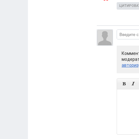
ЦИТИРОВА
Коммент
модерат
авториз

