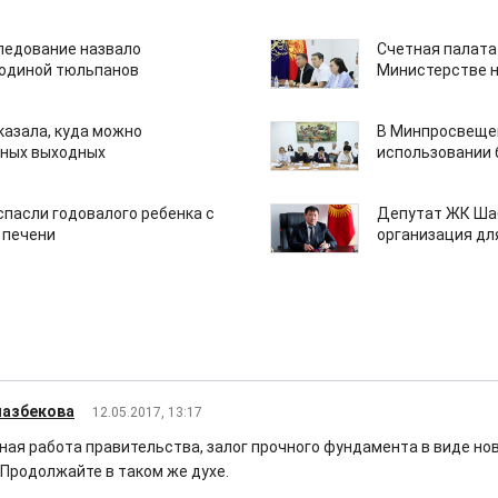
едование назвало
Счетная палата
одиной тюльпанов
Министерстве н
казала, куда можно
В Минпросвещен
нных выходных
использовании
спасли годовалого ребенка с
Депутат ЖК Шаб
 печени
организация дл
мазбекова
12.05.2017, 13:17
ая работа правительства, залог прочного фундамента в виде но
 Продолжайте в таком же духе.