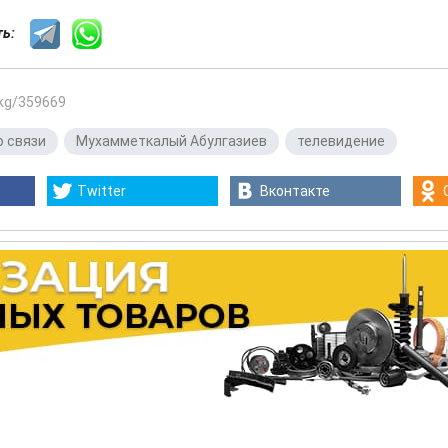
сть:
.kg/359669
о связи
,
Мухамметкалый Абулгазиев
,
телевидение
Twitter
Вконтакте