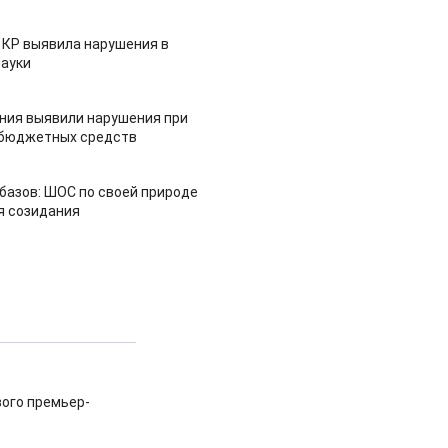
 КР выявила нарушения в
ауки
ия выявили нарушения при
 бюджетных средств
азов: ШОС по своей природе
я созидания
вого премьер-