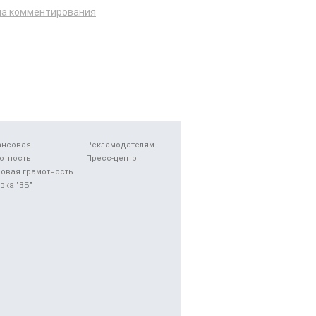
ла комментирования
ансовая
Рекламодателям
отность
Пресс-центр
овая грамотность
вка "ВБ"