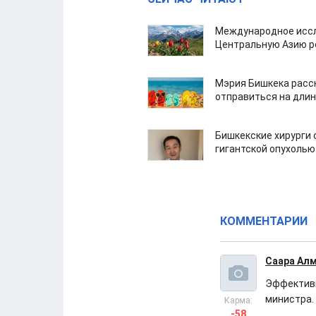
Международное иссл
Центральную Азию р
Мэрия Бишкека расс
отправиться на дли
Бишкекские хирурги 
гигантской опухолью
КОММЕНТАРИИ
Саара Ал
Эффективн
министра.
Карма:
-58