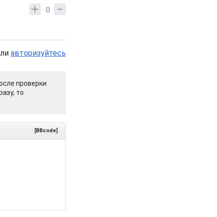
0
или
авторизуйтесь
осле проверки
азу, то
[BBcode]