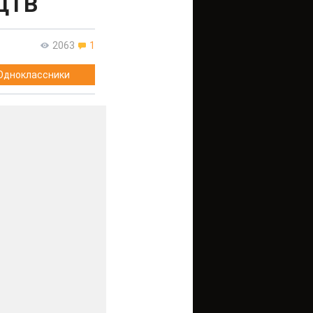
 ЦТВ
2063
1
Одноклассники