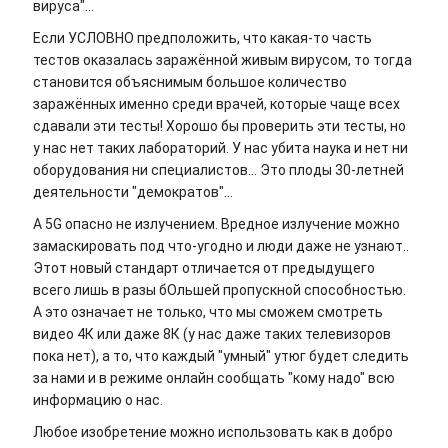
вируса"...
Если УСЛОВНО предположить, что какая-то часть
тестов оказалась заражённой живым вирусом, то тогда
становится объяснимым большое количество
заражённых именно среди врачей, которые чаще всех
сдавали эти тесты! Хорошо бы проверить эти тесты, но
у нас нет таких лабораторий. У нас убита наука и нет ни
оборудования ни специалистов... Это плоды 30-летней
деятельности "демократов"...
А 5G опасно не излучением. Вредное излучение можно
замаскировать под что-угодно и люди даже не узнают..
Этот новый стандарт отличается от предыдущего
всего лишь в разы бОльшей пропускной способностью.
А это означает не только, что мы сможем смотреть
видео 4К или даже 8К (у нас даже таких телевизоров
пока нет), а то, что каждый "умный" утюг будет следить
за нами и в режиме онлайн сообщать "кому надо" всю
информацию о нас.
Любое изобретение можно использовать как в добро