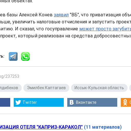
нных объектах.
цев базы Алексей Конев
заявил
"ВБ", что приватизация об
льше, увеличить налоговые отчисления и запустить проек
итию. И сказал, что госуправление
может просто загубит
проект, который реализован на средства добросовестных
сть:
.kg/237253
лдибеков
,
Эмилбек Каптагаев
,
Иссык-Кульская область
,
Twitter
Вконтакте
ИЗАЦИЯ ОТЕЛЯ "КАПРИЗ-КАРАКОЛ"
(11 материалов)