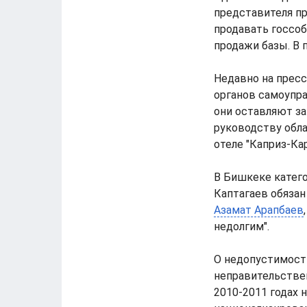
представителя п
продавать госсоб
продажи базы. В 
Недавно на прес
органов самоупр
они оставляют за
руководству обла
отеле "Каприз-Кар
В Бишкеке катего
Каптагаев обязан
Азамат Арапбаев
недолгим".
О недопустимост
неправительстве
2010-2011 годах 