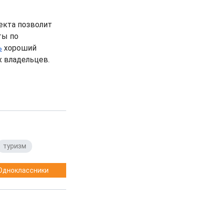
ъекта позволит
ты по
ь
хороший
 владельцев.
туризм
Одноклассники