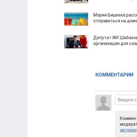
Мэрия Бишкека расс
отправиться на дли
Депутат ЖК Шабазов
организация для со
КОММЕНТАРИИ
Коммент
модерат
авториз