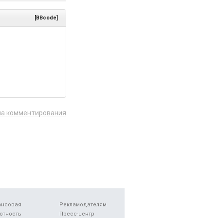
[BBcode]
ла комментирования
ансовая
Рекламодателям
отность
Пресс-центр