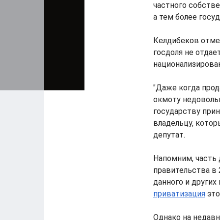
частного собстве
а тем более госу
Келдибеков отмет
госдоля не отдае
национализирован
"Даже когда прод
окмоту недовольно
государству при
владельцу, котор
депутат.
Напомним, часть
правительства в 
данного и других
приватизация
это
Однако на недав