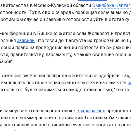
равительства в Иссык-Кульской области
Эмилбека Каптаг
ственность. Тот в свою очередь пообещал сельчанам не 
противном случае он заявил о готовности уйти в отставку.
с-конференции в Бишкеке жители села Жолколот и предс
авления
заявили
, что "если до 1 августа их требования не 
 собой право на проведение акций протеста по выражен
сти, правительству, парламенту, а также введение внешн
акол".
рические заявления полпреда и жителей не одобрили. Так, 
 выполнять постановления правительства и парламента,
з
, а если тот будет заниматься самодеятельностью, "то его
и самоуправства полпреда также
высказалась
председат
нных и некоммерческих организаций Токтайым Уметалиев
на постоянной основе принимала участие в советах по ре