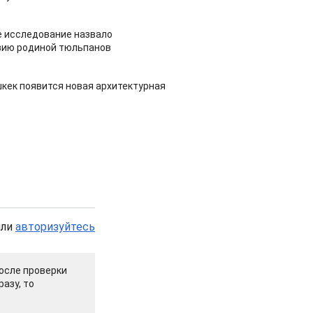
 исследование назвало
зию родиной тюльпанов
шкек появится новая архитектурная
или
авторизуйтесь
осле проверки
азу, то