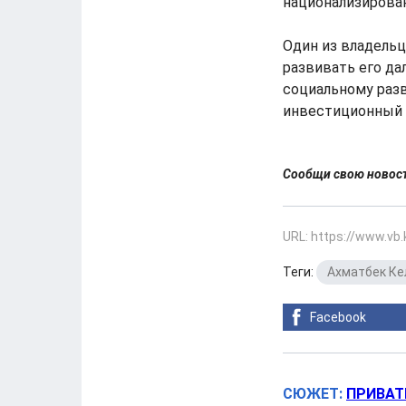
национализирова
Один из владель
развивать его да
социальному разв
инвестиционный 
Сообщи свою ново
URL: https://www.vb
Теги:
Ахматбек Ке
Facebook
СЮЖЕТ:
ПРИВАТ