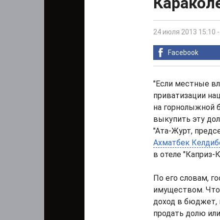
Караколе
24 июля 2013 15:10
Facebook
"Если местные в
приватизации нац
на горнолыжной б
выкупить эту дол
"Ата-Журт, предс
Ахматбек Келдиб
в отеле "Каприз-К
По его словам, г
имуществом. Что
доход в бюджет, 
продать долю или