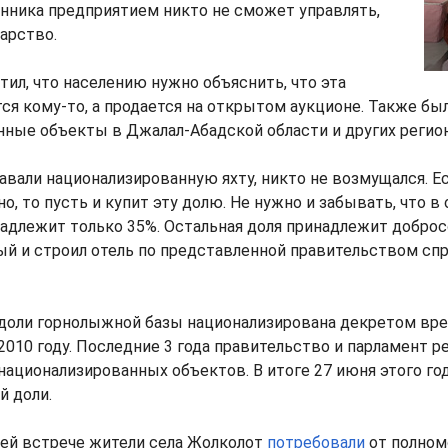
нника предприятием никто не сможет управлять,
дарство.
ил, что населению нужно объяснить, что эта
тся кому-то, а продается на открытом аукционе. Также б
ные объекты в Джалал-Абадской области и других регион
авали национализированную яхту, никто не возмущался. Е
, то пусть и купит эту долю. Не нужно и забывать, что в 
надлежит только 35%. Остальная доля принадлежит добро
ый и строил отель по представленной правительством спра
 доли горнолыжной базы национализирована декретом вр
2010 году. Последние 3 года правительство и парламент р
 национализированных объектов. В итоге 27 июня этого г
й доли.
ней встрече жители села Жолколот
потребовали
от полном