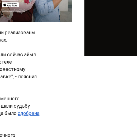
ыли реализованы
ах.
сли сейчас айыл
отеле
совестному
вке", - пояснил
еменного
ешали судьбу
ода было
одобрена
очного