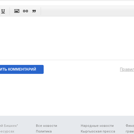




Прави
ий Бишкек"
Все новости
Народные новости
Фин
ресурсах
Политика
Кыргызская пресса
грам