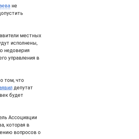
аева
не
допустить
тавители местных
будут исполнены,
ию недоверия
его управления в
о том, что
аявил
депутат
 век будет
ель Ассоциации
а, которая в
шению вопросов о