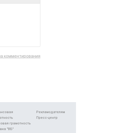
ла комментирования
ансовая
Рекламодателям
отность
Пресс-центр
овая грамотность
вка "ВБ"