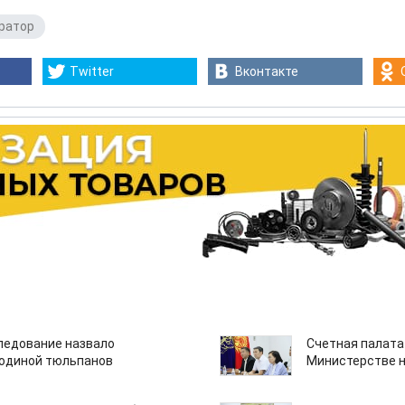
ратор
Twitter
Вконтакте
едование назвало
Счетная палата
одиной тюльпанов
Министерстве н