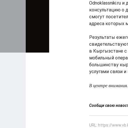
Odnoklassniki.ru 
консультацию о 
смогут посетител
адреса которых 
Результаты ежег
свидетельствуют 
в Кыргызстане с
мобильный опера
большинству кыр
услугами связи и
В центре внимания.
Сообщи свою ново
URL: https://www.vb