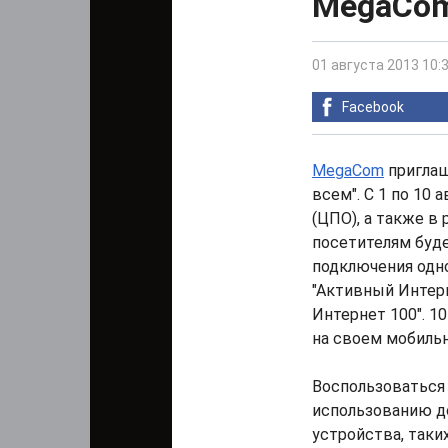
MegaCom
01 августа 2013 10:
Facebook
MegaCom
приглаш
всем". С 1 по 10
(ЦПО), а также в
посетителям буд
подключения одно
"Активный Интер
Интернет 100". 1
на своем мобильн
Воспользоваться
использованию д
устройства, таких 