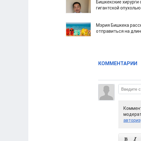
Бишкекские хирурги 
гигантской опухолью
Мэрия Бишкека расс
отправиться на дли
КОММЕНТАРИИ
Коммент
модерат
авториз

