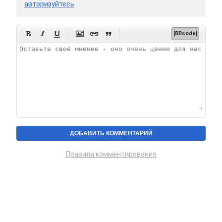
авторизуйтесь






[BBcode]
Правила комментирования