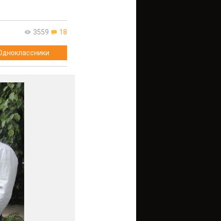
3559
18
Одноклассники