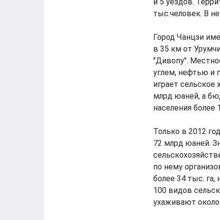
и 5 уездов. Терри
тыс.человек. В н
Город Чанцзи име
в 35 км от Урумч
"Дивопу". Местно
углем, нефтью и 
играет сельское 
млрд юаней, а бю
населения более 
Только в 2012 го
72 млрд юаней. З
сельскохозяйств
по нему организо
более 34 тыс. га
100 видов сельск
ухаживают около 