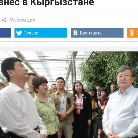
знес в Кыргызстане
:42
-
Максим Цой
Twitter
Вконтакте