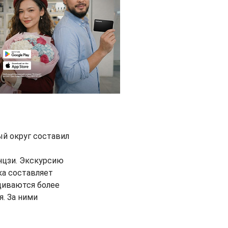
ый округ составил
нцзи. Экскурсию
ка составляет
ащиваются более
. За ними