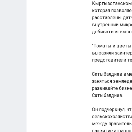
Кыргызстанскому
которая позволяе
расставлены дат
внутренний микро
добиваться высо
"Томаты и цветы
выразили заинтер
представители те
Сатыбалдиев вме
заняться земледе
развивайте бизне
Сатыбалдиев.
Он подчеркнул, ч
сельскохозяйств
между правительс
развитие аграрно