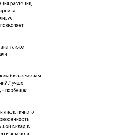
ния растений,
парника
лирует
 позволяет
тана также
али
ским бизнесменам
ции? Лучше
 - пообещал
и аналогичного
говоренность
ьшой вклад в
вать землю и