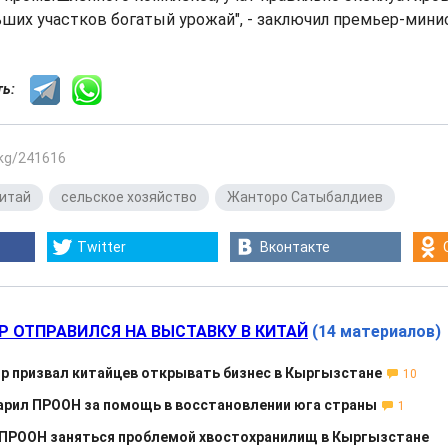
ьших участков богатый урожай", - заключил премьер-мини
сть:
.kg/241616
итай
,
сельское хозяйство
,
Жанторо Сатыбалдиев
Twitter
Вконтакте
Р ОТПРАВИЛСЯ НА ВЫСТАВКУ В КИТАЙ
(14 материалов)
р призвал китайцев открывать бизнес в Кыргызстане
10
арил ПРООН за помощь в восстановлении юга страны
1
 ПРООН заняться проблемой хвостохранилищ в Кыргызстане