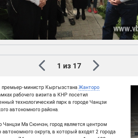
1 из 17
я, премьер-министр Кыргызстана
Жанторо
амках рабочего визита в КНР посетил
нный технологический парк в городе Чанцзи
ого автономного района.
р Чанцзи Ма Сюнчэн, город является центром
 автономного округа, в который входят 2 города