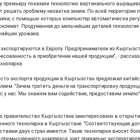
 премьеру показали технологию вертикального выращива
т решать проблему нехватки земли. По всей территории 
чики, с помощью которых компьютер автоматически регу
климат. Продуманная до мельчайших деталей технология
чайших урожаев.
 экспортируются в Европу. Предприниматели из Кыргызс
есованность в приобретении нашей продукции", - рассказ
хнопарка.
сто экспорта продукции в Кыргызстан предложил китай
лием. "Зачем тратить деньги на транспортировку продук
с у нас. Мы окажем вам содействие, предоставим землю",
то правительство Кыргызстана заинтересовано в открыти
енного технопарка в Кыргызстане. "Соответствующая до
твами двух стран имеется. Такие технопарки вносят бол
-промышленного комплекса, учат правильно эксплуатиро