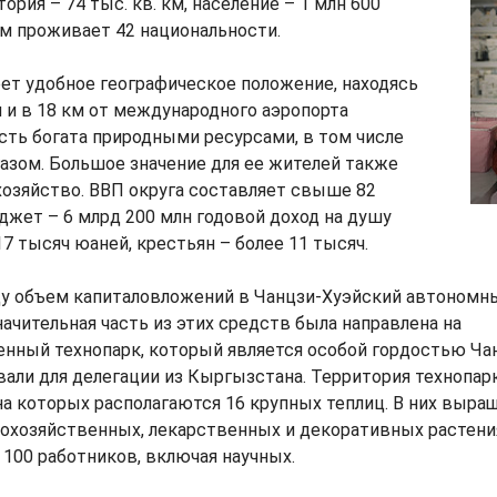
тория – 74 тыс. кв. км, население – 1 млн 600
ем проживает 42 национальности.
ет удобное географическое положение, находясь
и и в 18 км от международного аэропорта
сть богата природными ресурсами, в том числе
газом. Большое значение для ее жителей также
хозяйство. ВВП округа составляет свыше 82
джет – 6 млрд 200 млн годовой доход на душу
17 тысяч юаней, крестьян – более 11 тысяч.
ду объем капиталовложений в Чанцзи-Хуэйский автономн
начительная часть из этих средств была направлена на
енный технопарк, который является особой гордостью Ча
вали для делегации из Кыргызстана. Территория технопар
, на которых располагаются 16 крупных теплиц. В них выр
охозяйственных, лекарственных и декоративных растения
100 работников, включая научных.