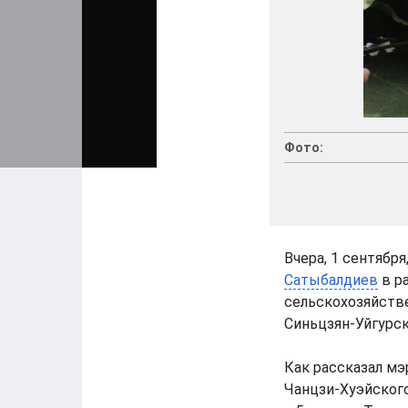
Фото:
Вчера, 1 сентябр
Сатыбалдиев
в р
сельскохозяйстве
Синьцзян-Уйгурск
Как рассказал мэ
Чанцзи-Хуэйского